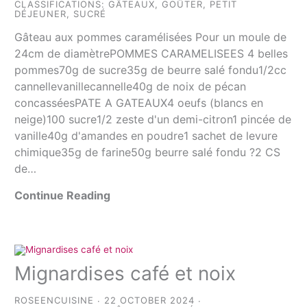
CLASSIFICATIONS:
GÂTEAUX
,
GOÛTER
,
PETIT
DÉJEUNER
,
SUCRÉ
Gâteau aux pommes caramélisées Pour un moule de
24cm de diamètrePOMMES CARAMELISEES 4 belles
pommes70g de sucre35g de beurre salé fondu1/2cc
cannellevanillecannelle40g de noix de pécan
concasséesPATE A GATEAUX4 oeufs (blancs en
neige)100 sucre1/2 zeste d'un demi-citron1 pincée de
vanille40g d'amandes en poudre1 sachet de levure
chimique35g de farine50g beurre salé fondu ?2 CS
de…
Continue Reading
Mignardises café et noix
ROSEENCUISINE
22 OCTOBER 2024