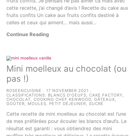
fruits confits. Je pensais ne pas aimer ca mais avec
cette recette, j’ai changé d’avis ! Recette du cake aux
fruits confits Un cake aux fruits confits destiné à
celles et ceux qui aiment… mais aussi…
Continue Reading
Mini moelleux au chocolat (ou
pas !)
ROSEENCUISINE
17 NOVEMBER 2021
CLASSIFICATIONS:
BLANCS D'OEUFS
,
CAKE FACTORY
,
CHOCOLAT
,
COOKING CHEF KENWOOD
,
GÂTEAUX
,
GOÛTER
,
MOULES
,
PETIT DÉJEUNER
,
SUCRÉ
Cette recette de mini moelleux au chocolat est l’une
de mes préférées pour écouler les blancs d’œufs. Le
résultat est garanti : vous obtiendrez des mini
muffins très moelleux et délicieux. La recette évoque