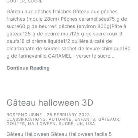
GOÛTER
,
SUCRÉ
Gâteau aux pêches fraîches Gâteau aux pêches
fraiches (moule 28cm) Pêches caramélisées75 g de
sucre60 g de beurre4 pêches (environ 800g)Pâte à
gâteau125 g de beurre mou125 g de sucre roux 3
oeufs18 cl crème liquide1/2 cuillère à café de
bicarbonate de soude1 sachet de levure chimique180
g de farinevanille CARAMEL : verser le sucre…
Continue Reading
Gâteau halloween 3D
ROSEENCUISINE
25 FEBRUARY 2023
CLASSIFICATIONS:
AUTOMNE
,
ENFANTS
,
GÂTEAUX
,
GOÛTER
,
HALLOWEEN
,
SUCRÉ
,
UK
,
USA
Gâteau Halloween Gâteau Halloween facile 5