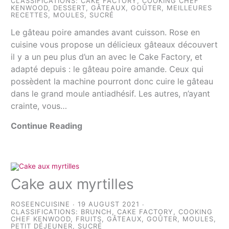
CLASSIFICATIONS:
CAKE FACTORY
,
COOKING CHEF
KENWOOD
,
DESSERT
,
GÂTEAUX
,
GOÛTER
,
MEILLEURES
RECETTES
,
MOULES
,
SUCRÉ
Le gâteau poire amandes avant cuisson. Rose en
cuisine vous propose un délicieux gâteaux découvert
il y a un peu plus d’un an avec le Cake Factory, et
adapté depuis : le gâteau poire amande. Ceux qui
possèdent la machine pourront donc cuire le gâteau
dans le grand moule antiadhésif. Les autres, n’ayant
crainte, vous…
Continue Reading
Cake aux myrtilles
ROSEENCUISINE
19 AUGUST 2021
CLASSIFICATIONS:
BRUNCH
,
CAKE FACTORY
,
COOKING
CHEF KENWOOD
,
FRUITS
,
GÂTEAUX
,
GOÛTER
,
MOULES
,
PETIT DÉJEUNER
,
SUCRÉ