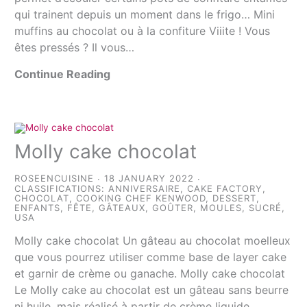
qui trainent depuis un moment dans le frigo… Mini
muffins au chocolat ou à la confiture Viiite ! Vous
êtes pressés ? Il vous…
Continue Reading
Molly cake chocolat
ROSEENCUISINE
18 JANUARY 2022
CLASSIFICATIONS:
ANNIVERSAIRE
,
CAKE FACTORY
,
CHOCOLAT
,
COOKING CHEF KENWOOD
,
DESSERT
,
ENFANTS
,
FÊTE
,
GÂTEAUX
,
GOÛTER
,
MOULES
,
SUCRÉ
,
USA
Molly cake chocolat Un gâteau au chocolat moelleux
que vous pourrez utiliser comme base de layer cake
et garnir de crème ou ganache. Molly cake chocolat
Le Molly cake au chocolat est un gâteau sans beurre
ni huile, mais réalisé à partir de crème liquide