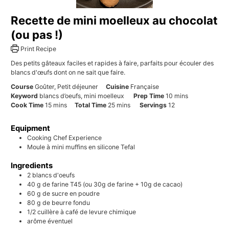
Recette de mini moelleux au chocolat
(ou pas !)
Print Recipe
Des petits gâteaux faciles et rapides à faire, parfaits pour écouler des
blancs d'œufs dont on ne sait que faire.
Course
Goûter, Petit déjeuner
Cuisine
Française
minutes
Keyword
blancs d’oeufs, mini moelleux
Prep Time
10
mins
minutes
minutes
Cook Time
15
mins
Total Time
25
mins
Servings
12
Equipment
Cooking Chef Experience
Moule à mini muffins en silicone Tefal
Ingredients
2
blancs d'oeufs
40
g
de farine T45 (ou 30g de farine + 10g de cacao)
60
g
de sucre en poudre
80
g
de beurre fondu
1/2
cuillère à café
de levure chimique
arôme éventuel