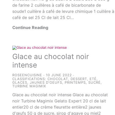
de farine 2 cuillères à café de bicarbonate de
soude1 cuillère à café de levure chimique 1 cuillère à
café de sel 25 Cl de lait 25 Cl…
Continue Reading
Glace au chocolat noir
intense
ROSEENCUISINE
10 JUNE 2022
CLASSIFICATIONS:
CHOCOLAT
,
DESSERT
,
ETÉ
,
GLACES
,
JAUNES D'OEUFS
,
PRINTEMPS
,
SUCRÉ
,
TURBINE MAGIMIX
Glace au chocolat noir intense Glace au chocolat
noir Turbine Magimix Gelato Expert 20 cl de lait
entier20 cl de crème fleurette entière2 jaunes
d'œufs 50 g de sucre, sirop d'agave ou miel2