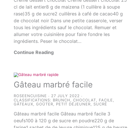
cl de lait entier8 g de maizena (1 cuillère à soupe
rase)35 g de sucre2 cuillères à café de cacao40 g
de chocolat noir Dans une petite casserole, verser
tous les ingrédients sauf le chocolat. Remuer et
allumer votre cuisinière pour faire fondre les
ingrédients. Peser le chocolat…
Continue Reading
Gâteau marbré facile
ROSEENCUISINE
27 JULY 2022
CLASSIFICATIONS:
BRUNCH
,
CHOCOLAT
,
FACILE
,
GÂTEAUX
,
GOÛTER
,
PETIT DÉJEUNER
,
SUCRÉ
Gâteau marbré facile Gâteau marbré facile 3
oeufs100 à 120 g de sucre en poudre220 g de
farine1 sachet de de levure chimique125 g de beurre