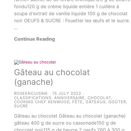
fondu120 g de crème liquide entière 1 cuillère à
soupe d'extrait de vanille liquide 100 g de chocolat
noir OEUFS & SUCRE : Fouetter les œufs et le sucre.
…
Continue Reading
Gâteau au chocolat
(ganache)
ROSEENCUISINE
15 JULY 2022
CLASSIFICATIONS:
ANNIVERSAIRE
,
CHOCOLAT
,
COOKING CHEF KENWOOD
,
FÊTE
,
GÂTEAUX
,
GOÛTER
,
SUCRÉ
Gâteau au chocolat Gâteau au chocolat (ganache)
gâteau 400 g de sucre ou cassonade150 g de
chocolat noir115 g de beurre 2 oeufs 260 à 300 g