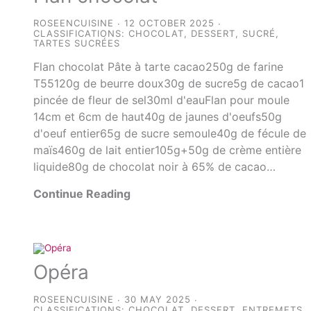
ROSEENCUISINE
12 OCTOBER 2025
CLASSIFICATIONS:
CHOCOLAT
,
DESSERT
,
SUCRÉ
,
TARTES SUCRÉES
Flan chocolat Pâte à tarte cacao250g de farine
T55120g de beurre doux30g de sucre5g de cacao1
pincée de fleur de sel30ml d'eauFlan pour moule
14cm et 6cm de haut40g de jaunes d'oeufs50g
d'oeuf entier65g de sucre semoule40g de fécule de
maïs460g de lait entier105g+50g de crème entière
liquide80g de chocolat noir à 65% de cacao…
Continue Reading
Opéra
ROSEENCUISINE
30 MAY 2025
CLASSIFICATIONS:
CHOCOLAT
,
DESSERT
,
ENTREMETS
,