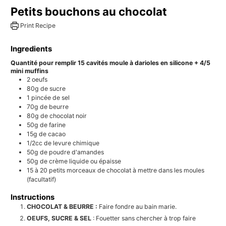
Petits bouchons au chocolat
Print Recipe
Ingredients
Quantité pour remplir 15 cavités moule à darioles en silicone + 4/5
mini muffins
2
oeufs
80g
de sucre
1
pincée de sel
70g
de beurre
80g
de chocolat noir
50g
de farine
15g
de cacao
1/2cc
de levure chimique
50g
de poudre d'amandes
50g
de crème liquide ou épaisse
15 à 20
petits morceaux de chocolat à mettre dans les moules
(facultatif)
Instructions
CHOCOLAT & BEURRE :
Faire fondre au bain marie.
OEUFS, SUCRE & SEL
: Fouetter sans chercher à trop faire