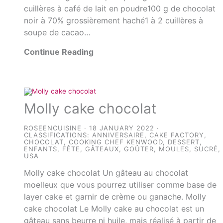
cuillères à café de lait en poudre100 g de chocolat
noir à 70% grossièrement haché1 à 2 cuillères à
soupe de cacao…
Continue Reading
Molly cake chocolat
ROSEENCUISINE
18 JANUARY 2022
CLASSIFICATIONS:
ANNIVERSAIRE
,
CAKE FACTORY
,
CHOCOLAT
,
COOKING CHEF KENWOOD
,
DESSERT
,
ENFANTS
,
FÊTE
,
GÂTEAUX
,
GOÛTER
,
MOULES
,
SUCRÉ
,
USA
Molly cake chocolat Un gâteau au chocolat
moelleux que vous pourrez utiliser comme base de
layer cake et garnir de crème ou ganache. Molly
cake chocolat Le Molly cake au chocolat est un
gâteau sans beurre ni huile, mais réalisé à partir de