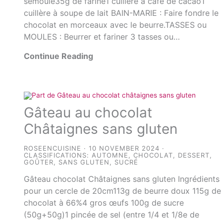
semoule35g de farine1 cuillère à café de cacao1
cuillère à soupe de lait BAIN-MARIE : Faire fondre le
chocolat en morceaux avec le beurre.TASSES ou
MOULES : Beurrer et fariner 3 tasses ou…
Continue Reading
Gâteau au chocolat
Châtaignes sans gluten
ROSEENCUISINE
10 NOVEMBER 2024
CLASSIFICATIONS:
AUTOMNE
,
CHOCOLAT
,
DESSERT
,
GOÛTER
,
SANS GLUTEN
,
SUCRÉ
Gâteau chocolat Châtaignes sans gluten Ingrédients
pour un cercle de 20cm113g de beurre doux 115g de
chocolat à 66%4 gros œufs 100g de sucre
(50g+50g)1 pincée de sel (entre 1/4 et 1/8e de