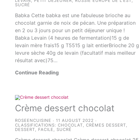
LEVAIN
,
PETIT DÉJEUNER
,
RUSSIE EUROPE DE L'EST
,
SUCRÉ
Babka Cette babka est une fabuleuse brioche au
chocolat garnie de noix de pécan. Une préparation
en 2 ou 3 jours pour un petit déjeuner unique !
Babka Levain (4 heures de fermentation)15 g de
levain mère frais15 g T5515 g lait entierBrioche 20 g
levure sèche 40g de levain (facultatif mais meilleur
résultat avec)75…
Continue Reading
Crème dessert chocolat
ROSEENCUISINE
11 AUGUST 2022
CLASSIFICATIONS:
CHOCOLAT
,
CRÈMES DESSERT
,
DESSERT
,
FACILE
,
SUCRÉ
Crème dessert chocolat Crème dessert chocolat 25