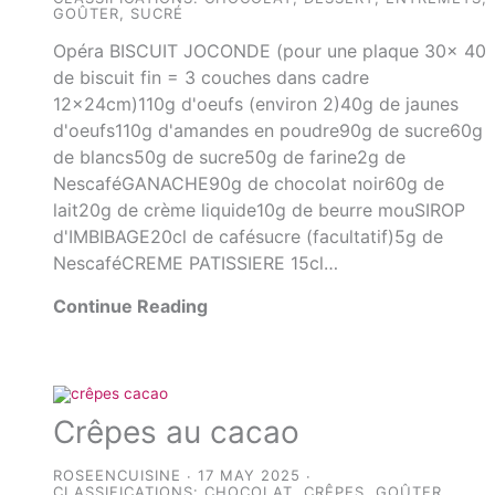
GOÛTER
,
SUCRÉ
Opéra BISCUIT JOCONDE (pour une plaque 30x 40
de biscuit fin = 3 couches dans cadre
12x24cm)110g d'oeufs (environ 2)40g de jaunes
d'oeufs110g d'amandes en poudre90g de sucre60g
de blancs50g de sucre50g de farine2g de
NescaféGANACHE90g de chocolat noir60g de
lait20g de crème liquide10g de beurre mouSIROP
d'IMBIBAGE20cl de cafésucre (facultatif)5g de
NescaféCREME PATISSIERE 15cl…
Continue Reading
Crêpes au cacao
ROSEENCUISINE
17 MAY 2025
CLASSIFICATIONS:
CHOCOLAT
,
CRÊPES
,
GOÛTER
,