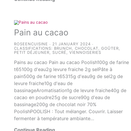
Pain au cacao
ROSEENCUISINE
21 JANUARY 2024
CLASSIFICATIONS:
BRUNCH
,
CHOCOLAT
,
GOÛTER
,
PETIT DÉJEUNER
,
SUCRÉ
,
VIENNOISERIES
Pains au cacao Pain au cacao Poolish100g de farine
t65100g d'eau2g levure fraiche 2g selPâte à
pain500g de farine t65315g d'eau9g de sel2g de
levure fraiche10g d'eau de
bassinageAromatisation1g de levure fraiche40g de
cacao en poudre25g de sucre90g d'eau de
bassinage200g de chocolat noir 70%
PoolishPOOLISH : Tout mélanger. Couvrir. Laisser
fermenter à température ambiante…
Continue Reading