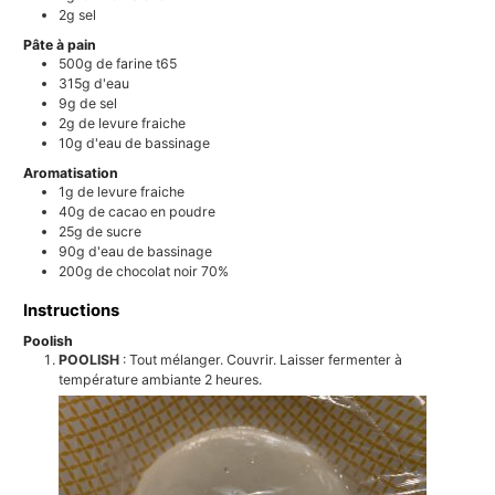
2g
sel
Pâte à pain
500g
de farine t65
315g
d'eau
9g
de sel
2g
de levure fraiche
10g
d'eau de bassinage
Aromatisation
1g
de levure fraiche
40g
de cacao en poudre
25g
de sucre
90g
d'eau de bassinage
200g
de chocolat noir 70%
Instructions
Poolish
POOLISH
: Tout mélanger. Couvrir. Laisser fermenter à
température ambiante 2 heures.