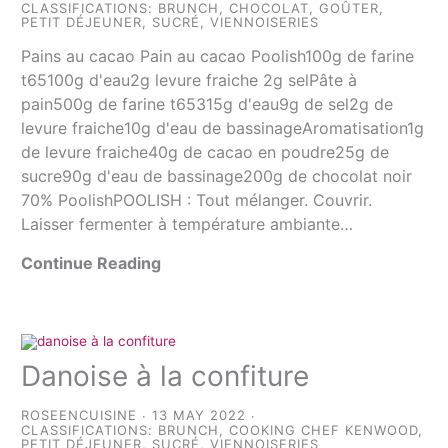
CLASSIFICATIONS:
BRUNCH
,
CHOCOLAT
,
GOÛTER
,
PETIT DÉJEUNER
,
SUCRÉ
,
VIENNOISERIES
Pains au cacao Pain au cacao Poolish100g de farine
t65100g d'eau2g levure fraiche 2g selPâte à
pain500g de farine t65315g d'eau9g de sel2g de
levure fraiche10g d'eau de bassinageAromatisation1g
de levure fraiche40g de cacao en poudre25g de
sucre90g d'eau de bassinage200g de chocolat noir
70% PoolishPOOLISH : Tout mélanger. Couvrir.
Laisser fermenter à température ambiante…
Continue Reading
Danoise à la confiture
ROSEENCUISINE
13 MAY 2022
CLASSIFICATIONS:
BRUNCH
,
COOKING CHEF KENWOOD
,
PETIT DÉJEUNER
,
SUCRÉ
,
VIENNOISERIES