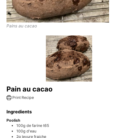
Pains au cacao
Pain au cacao
Print Recipe
Ingredients
Poolish
100g
de farine t65
100g
d'eau
2g
levure fraiche