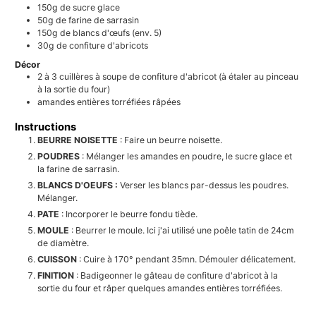
150g
de sucre glace
50g
de farine de sarrasin
150g
de blancs d'œufs (env. 5)
30g
de confiture d'abricots
Décor
2 à 3 cuillères à soupe
de confiture d'abricot (à étaler au pinceau
à la sortie du four)
amandes entières torréfiées râpées
Instructions
BEURRE NOISETTE
: Faire un beurre noisette.
POUDRES
: Mélanger les amandes en poudre, le sucre glace et
la farine de sarrasin.
BLANCS D'OEUFS :
Verser les blancs par-dessus les poudres.
Mélanger.
PATE
: Incorporer le beurre fondu tiède.
MOULE
: Beurrer le moule. Ici j'ai utilisé une poêle tatin de 24cm
de diamètre.
CUISSON
: Cuire à 170° pendant 35mn. Démouler délicatement.
FINITION
: Badigeonner le gâteau de confiture d'abricot à la
sortie du four et râper quelques amandes entières torréfiées.