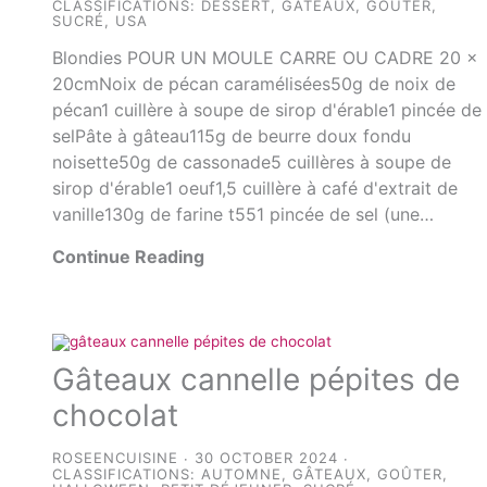
CLASSIFICATIONS:
DESSERT
,
GÂTEAUX
,
GOÛTER
,
SUCRÉ
,
USA
Blondies POUR UN MOULE CARRE OU CADRE 20 x
20cmNoix de pécan caramélisées50g de noix de
pécan1 cuillère à soupe de sirop d'érable1 pincée de
selPâte à gâteau115g de beurre doux fondu
noisette50g de cassonade5 cuillères à soupe de
sirop d'érable1 oeuf1,5 cuillère à café d'extrait de
vanille130g de farine t551 pincée de sel (une…
Continue Reading
Gâteaux cannelle pépites de
chocolat
ROSEENCUISINE
30 OCTOBER 2024
CLASSIFICATIONS:
AUTOMNE
,
GÂTEAUX
,
GOÛTER
,