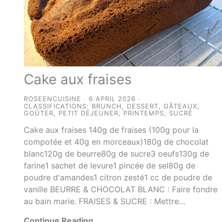
Cake aux fraises
ROSEENCUISINE
6 APRIL 2026
CLASSIFICATIONS:
BRUNCH
,
DESSERT
,
GÂTEAUX
,
GOÛTER
,
PETIT DÉJEUNER
,
PRINTEMPS
,
SUCRÉ
Cake aux fraises 140g de fraises (100g pour la
compotée et 40g en morceaux)180g de chocolat
blanc120g de beurre80g de sucre3 oeufs130g de
farine1 sachet de levure1 pincée de sel80g de
poudre d'amandes1 citron zesté1 cc de poudre de
vanille BEURRE & CHOCOLAT BLANC : Faire fondre
au bain marie. FRAISES & SUCRE : Mettre…
Continue Reading