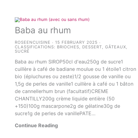
Baba au rhum
ROSEENCUISINE
15 FEBRUARY 2025
CLASSIFICATIONS:
BRIOCHES
,
DESSERT
,
GÂTEAUX
,
SUCRÉ
Baba au rhum SIROP50cl d'eau250g de sucre1
cuillère à café de badiane moulue ou 1 étoile1 citron
bio (épluchures ou zeste)1/2 gousse de vanille ou
1,5g de perles de vanille1 cuillère à café ou 1 bâton
de cannellerhum brun (facultatif)CREME
CHANTILLY200g crème liquide entière (50
+150)100g mascarpone2g de gélatine30g de
sucre1g de perles de vanillePATE…
Continue Reading