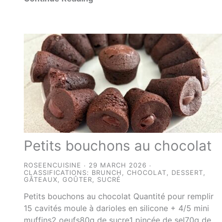
Petits bouchons au chocolat
ROSEENCUISINE
29 MARCH 2026
CLASSIFICATIONS:
BRUNCH
,
CHOCOLAT
,
DESSERT
,
GÂTEAUX
,
GOÛTER
,
SUCRÉ
Petits bouchons au chocolat Quantité pour remplir
15 cavités moule à darioles en silicone + 4/5 mini
muffins2 oeufs80g de sucre1 pincée de sel70g de