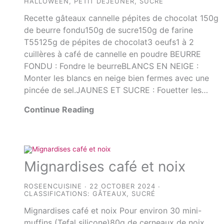
HALLOWEEN
,
PETIT DÉJEUNER
,
SUCRÉ
Recette gâteaux cannelle pépites de chocolat 150g
de beurre fondu150g de sucre150g de farine
T55125g de pépites de chocolat3 oeufs1 à 2
cuillères à café de cannelle en poudre BEURRE
FONDU : Fondre le beurreBLANCS EN NEIGE :
Monter les blancs en neige bien fermes avec une
pincée de sel.JAUNES ET SUCRE : Fouetter les…
Continue Reading
Mignardises café et noix
ROSEENCUISINE
22 OCTOBER 2024
CLASSIFICATIONS:
GÂTEAUX
,
SUCRÉ
Mignardises café et noix Pour environ 30 mini-
muffins (Tefal silicone)80g de cerneaux de noix