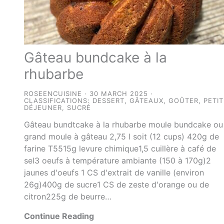
Gâteau bundcake à la
rhubarbe
ROSEENCUISINE
30 MARCH 2025
CLASSIFICATIONS:
DESSERT
,
GÂTEAUX
,
GOÛTER
,
PETIT
DÉJEUNER
,
SUCRÉ
Gâteau bundtcake à la rhubarbe moule bundcake ou
grand moule à gâteau 2,75 l soit (12 cups) 420g de
farine T5515g levure chimique1,5 cuillère à café de
sel3 oeufs à température ambiante (150 à 170g)2
jaunes d'oeufs 1 CS d'extrait de vanille (environ
26g)400g de sucre1 CS de zeste d'orange ou de
citron225g de beurre…
Continue Reading