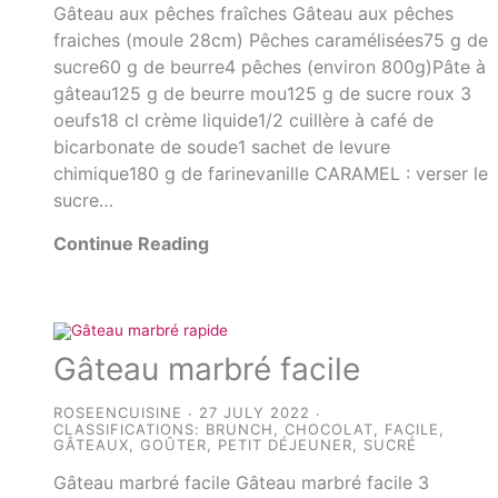
Gâteau aux pêches fraîches Gâteau aux pêches
fraiches (moule 28cm) Pêches caramélisées75 g de
sucre60 g de beurre4 pêches (environ 800g)Pâte à
gâteau125 g de beurre mou125 g de sucre roux 3
oeufs18 cl crème liquide1/2 cuillère à café de
bicarbonate de soude1 sachet de levure
chimique180 g de farinevanille CARAMEL : verser le
sucre…
Continue Reading
Gâteau marbré facile
ROSEENCUISINE
27 JULY 2022
CLASSIFICATIONS:
BRUNCH
,
CHOCOLAT
,
FACILE
,
GÂTEAUX
,
GOÛTER
,
PETIT DÉJEUNER
,
SUCRÉ
Gâteau marbré facile Gâteau marbré facile 3