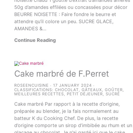
50g d’amandes effilées ou concassées pour décor
BEURRE NOISETTE : Faire fondre le beurre et
attendre qu’il colore un peu. SUCRE GLACE,
AMANDES &…
Continue Reading
Cake marbré de F.Perret
ROSEENCUISINE
17 JANUARY 2024
CLASSIFICATIONS:
CHOCOLAT
,
GÂTEAUX
,
GOÛTER
,
MEILLEURES RECETTES
,
PETIT DÉJEUNER
,
SUCRÉ
Cake marbré Par rapport à la recette d’origine,
préparée au blender, je la fais normalement au
batteur K du Cooking Chef. De plus, la recette
d’origine comporte un sirop d’imbibée au rhum et un
glaçage au chocolat. Je n’ai gardé ici que le cake,