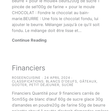
beurre + pour le moule4 oeufs200g de sucre 1
pincée de sel100g de farine + pour le moule
CHOCOLAT : Fondre le chocolat au bain-
marie.BEURRE : Une fois le chocolat fondu, lui
ajouter le beurre. Mélanger jusqu'à ce qu'il soit
fondu. Le mélange doit être lisse et…
Continue Reading
Financiers
ROSEENCUISINE
24 APRIL 2024
CLASSIFICATIONS:
BLANCS D'OEUFS
,
GÂTEAUX
,
GOÛTER
,
PETIT DÉJEUNER
,
SUCRÉ
Financiers Quantité pour 9 financiers carrés de
5cm55g de blanc d’œuf 60g de sucre glace 30g
d’amandes en poudre20g de farine 50g de beurre
noisette chaud 1 goutte d’extrait d’amandes amères