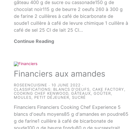
gâteau 400 g de sucre ou cassonade150 g de
chocolat noir115 g de beurre 2 oeufs 260 à 300 g
de farine 2 cuillères à café de bicarbonate de
soude1 cuillère à café de levure chimique 1 cuillère à
café de sel 25 Cl de lait 25 Cl…
Continue Reading
Financiers aux amandes
ROSEENCUISINE
10 JUNE 2022
CLASSIFICATIONS:
BLANCS D'OEUFS
,
CAKE FACTORY
,
COOKING CHEF KENWOOD
,
GÂTEAUX
,
GOÛTER
,
MOULES
,
PETIT DÉJEUNER
,
SUCRÉ
Financiers Financiers Cooking Chef Experience 5
blancs d'oeufs moyens85 g d'amandes en poudre65
g de farine1 cuillère à café de bicarbonate de
soude100 g de beurre fondu80 g de sucreextrait