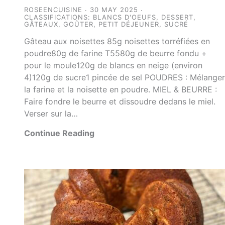
ROSEENCUISINE
30 MAY 2025
CLASSIFICATIONS:
BLANCS D'OEUFS
,
DESSERT
,
GÂTEAUX
,
GOÛTER
,
PETIT DÉJEUNER
,
SUCRÉ
Gâteau aux noisettes 85g noisettes torréfiées en
poudre80g de farine T5580g de beurre fondu +
pour le moule120g de blancs en neige (environ
4)120g de sucre1 pincée de sel POUDRES : Mélange
la farine et la noisette en poudre. MIEL & BEURRE :
Faire fondre le beurre et dissoudre dedans le miel.
Verser sur la…
Continue Reading