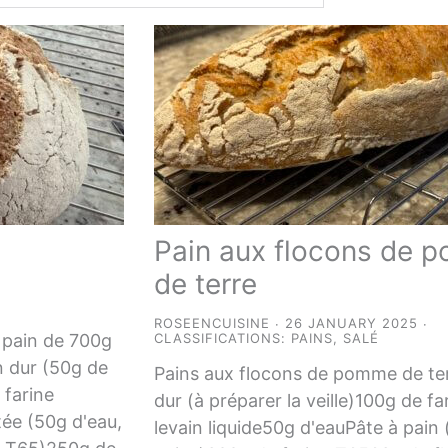
Pain aux flocons de 
de terre
ROSEENCUISINE
26 JANUARY 2025
 pain de 700g
CLASSIFICATIONS:
PAINS
,
SALÉ
n dur (50g de
Pains aux flocons de pomme de te
 farine
dur (à préparer la veille)100g de f
ée (50g d'eau,
levain liquide50g d'eauPâte à pain 