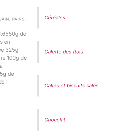
Céréales
VAIN
,
PAINS
,
e t6550g de
s en
ée 325g
Galette des Rois
che 100g de
la
35g de
E :
Cakes et biscuits salés
Chocolat