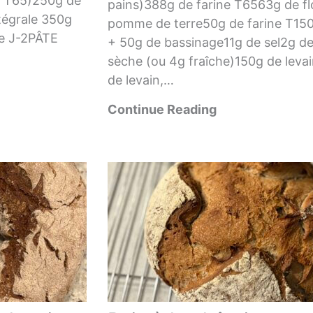
0g T65)250g de
pains)388g de farine T6563g de f
tégrale 350g
pomme de terre50g de farine T15
he J-2PÂTE
+ 50g de bassinage11g de sel2g de
sèche (ou 4g fraîche)150g de leva
de levain,…
Continue Reading