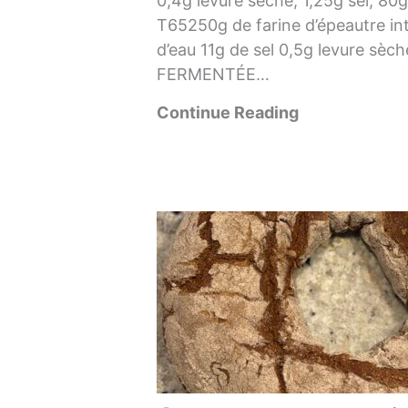
0,4g levure sèche, 1,25g sel, 8
T65250g de farine d’épeautre in
d’eau 11g de sel 0,5g levure sèc
FERMENTÉE…
Continue Reading