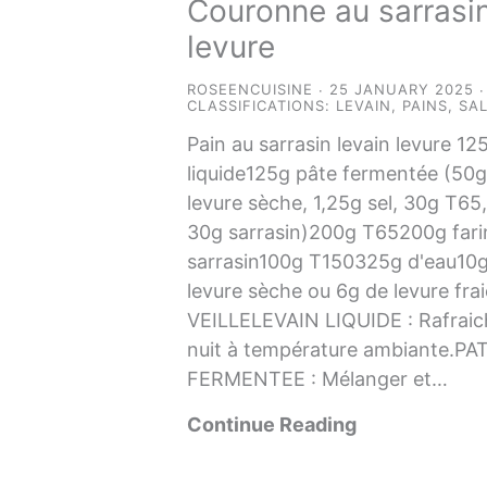
Couronne au sarrasin
levure
ROSEENCUISINE
25 JANUARY 2025
CLASSIFICATIONS:
LEVAIN
,
PAINS
,
SA
Pain au sarrasin levain levure 12
liquide125g pâte fermentée (50g
levure sèche, 1,25g sel, 30g T65
30g sarrasin)200g T65200g fari
sarrasin100g T150325g d'eau10g
levure sèche ou 6g de levure fra
VEILLELEVAIN LIQUIDE : Rafraichi
nuit à température ambiante.PA
FERMENTEE : Mélanger et…
Continue Reading