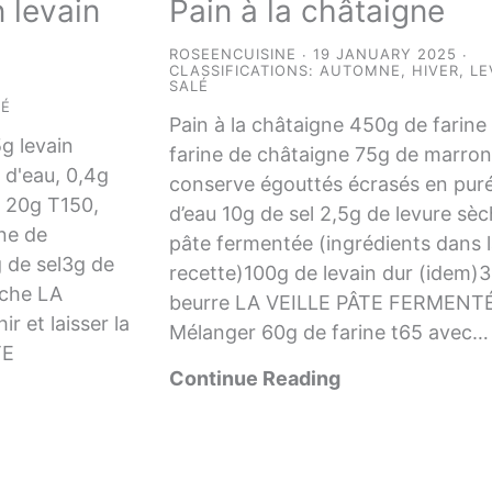
 levain
Pain à la châtaigne
ROSEENCUISINE
19 JANUARY 2025
CLASSIFICATIONS:
AUTOMNE
,
HIVER
,
LE
SALÉ
LÉ
Pain à la châtaigne 450g de farin
5g levain
farine de châtaigne 75g de marron
 d'eau, 0,4g
conserve égouttés écrasés en pur
, 20g T150,
d’eau 10g de sel 2,5g de levure sè
ne de
pâte fermentée (ingrédients dans 
 de sel3g de
recette)100g de levain dur (idem)
iche LA
beurre LA VEILLE PÂTE FERMENTÉ
r et laisser la
Mélanger 60g de farine t65 avec…
TE
Continue Reading