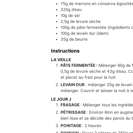
75g
de marrons en conserve égouttés
325g
d’eau
10g
de sel
2,5g
de levure sèche
100g
de pâte fermentée (ingrédients d
100g
de levain dur (idem)
35g
de beurre
Instructions
LA VEILLE
PÂTE FERMENTÉE :
Mélanger 60g de fa
0,5g de levure sèche et 43g d’eau. C
et placer au frais pour la nuit.
LEVAIN DUR
: mélanger 25g de levain 
mélanger. Couvrir et laisser la nuit à
LE JOUR J
FRASAGE
: Mélanger tous les ingrédi
PÉTRISSAGE
: Environ 8mn en augment
bien lisse et se décolle des parois du 
POINTAGE
: 2 heures
DIVISION
: Peser 2 pâtons de 350g et