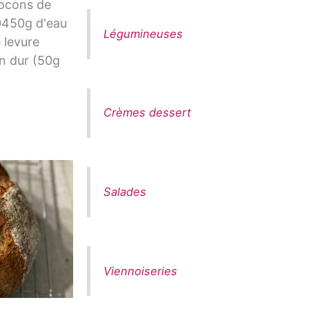
locons de
0450g d'eau
Légumineuses
 levure
in dur (50g
Crèmes dessert
Salades
Viennoiseries