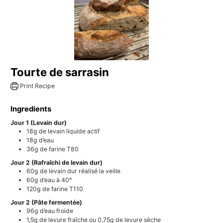
Tourte de sarrasin
Print Recipe
Ingredients
Jour 1 (Levain dur)
18g
de levain liquide actif
18g
d’eau
36g
de farine T80
Jour 2 (Rafraîchi de levain dur)
60g
de levain dur réalisé la veille
60g
d’eau à 40°
120g
de farine T110
Jour 2 (Pâte fermentée)
96g
d’eau froide
1,5g
de levure fraîche ou 0,75g de levure sèche