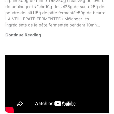
à pain 500g de farine T65250g d'eau25g de levure
de boulanger fraîche10g de sel25g de sucre25g de
poudre de lait115g de pâte fermentée50g de beurre
LA VEILLEPATE FERMENTEE : Mélanger les
ingrédients de la pâte fermentée pendant 10mn…
Continue Reading