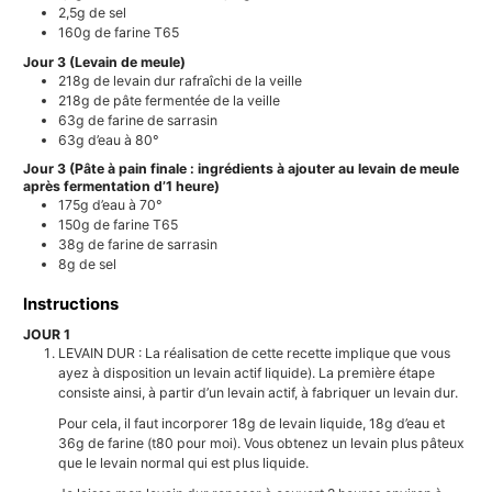
2,5g
de sel
160g
de farine T65
Jour 3 (Levain de meule)
218g
de levain dur rafraîchi de la veille
218g
de pâte fermentée de la veille
63g
de farine de sarrasin
63g
d’eau à 80°
Jour 3 (Pâte à pain finale : ingrédients à ajouter au levain de meule
après fermentation d’1 heure)
175g
d’eau à 70°
150g
de farine T65
38g
de farine de sarrasin
8g
de sel
Instructions
JOUR 1
LEVAIN DUR : La réalisation de cette recette implique que vous
ayez à disposition un levain actif liquide). La première étape
consiste ainsi, à partir d’un levain actif, à fabriquer un levain dur.
Pour cela, il faut incorporer 18g de levain liquide, 18g d’eau et
36g de farine (t80 pour moi). Vous obtenez un levain plus pâteux
que le levain normal qui est plus liquide.