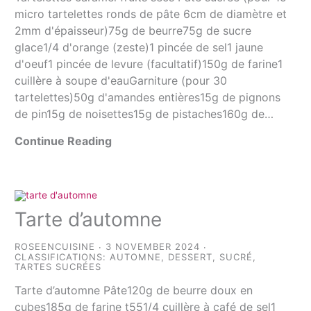
micro tartelettes ronds de pâte 6cm de diamètre et
2mm d'épaisseur)75g de beurre75g de sucre
glace1/4 d'orange (zeste)1 pincée de sel1 jaune
d'oeuf1 pincée de levure (facultatif)150g de farine1
cuillère à soupe d'eauGarniture (pour 30
tartelettes)50g d'amandes entières15g de pignons
de pin15g de noisettes15g de pistaches160g de…
Continue Reading
Tarte d’automne
ROSEENCUISINE
3 NOVEMBER 2024
CLASSIFICATIONS:
AUTOMNE
,
DESSERT
,
SUCRÉ
,
TARTES SUCRÉES
Tarte d’automne Pâte120g de beurre doux en
cubes185g de farine t551/4 cuillère à café de sel1