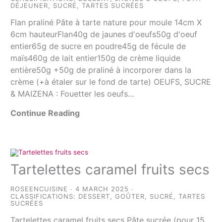
DÉJEUNER
,
SUCRÉ
,
TARTES SUCRÉES
Flan praliné Pâte à tarte nature pour moule 14cm X
6cm hauteurFlan40g de jaunes d'oeufs50g d'oeuf
entier65g de sucre en poudre45g de fécule de
maïs460g de lait entier150g de crème liquide
entière50g +50g de praliné à incorporer dans la
crème (+à étaler sur le fond de tarte) OEUFS, SUCRE
& MAIZENA : Fouetter les oeufs…
Continue Reading
Tartelettes caramel fruits secs
ROSEENCUISINE
4 MARCH 2025
CLASSIFICATIONS:
DESSERT
,
GOÛTER
,
SUCRÉ
,
TARTES
SUCRÉES
Tartelettes caramel fruits secs Pâte sucrée (pour 15