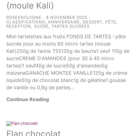
(moule Kali)
ROSEENCUISINE
8 NOVEMBER 2025
CLASSIFICATIONS:
ANNIVERSAIRE
,
DESSERT
,
FÊTE
,
RECEPTION
,
SUCRÉ
,
TARTES SUCRÉES
Mini-tartelettes aux fruits FONDS DE TARTES : pâte
sucrée pour au moins 60 micro tartes (moule
Kali)250g de farine T55135g de beurre1 oeuf 110g de
sucreCREME D'AMANDES (pour 30 à 40 micro
tartes)1 oeuf40g de sucre50g d'amandes5g
maizenaGANACHE MONTEE VANILLE125g de crème
liquide50g de chocolat blanc1g de gélatine1 gousse
de vanille ou 0,6g de perles…
Continue Reading
Flan chocolat