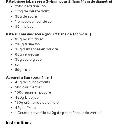
Pâte brisée (abaissée à 3-4mm pour 2 flans 14cm de diamètre)
250g
de farine T55
125g
de beurre doux
30g
de sucre
1
pincée de fleur de sel
30ml
d'eau
Pâte sucrée vergeoise (pour 2 flans de 14cm ou…)
90g
beurre doux
230g
farine t55
30g
d’amandes en poudre
60g
vergeoise
30g
sucre glace
sel
50g
d’œuf
Appareil à flan (pour 1 flan)
40g
de jaunes d’œufs
50g
d’œuf entier
100g
sucre en poudre
460g
lait entier
150g
crème liquide entière
45g
maïzena
1
Gousse de vanille ou
2g
de perles "coeur de vanille"
Instructions