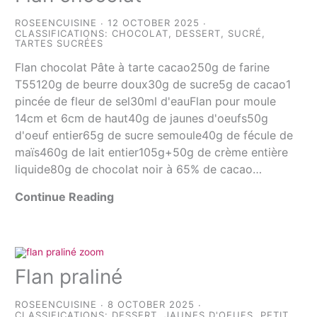
ROSEENCUISINE
12 OCTOBER 2025
CLASSIFICATIONS:
CHOCOLAT
,
DESSERT
,
SUCRÉ
,
TARTES SUCRÉES
Flan chocolat Pâte à tarte cacao250g de farine
T55120g de beurre doux30g de sucre5g de cacao1
pincée de fleur de sel30ml d'eauFlan pour moule
14cm et 6cm de haut40g de jaunes d'oeufs50g
d'oeuf entier65g de sucre semoule40g de fécule de
maïs460g de lait entier105g+50g de crème entière
liquide80g de chocolat noir à 65% de cacao…
Continue Reading
Flan praliné
ROSEENCUISINE
8 OCTOBER 2025
CLASSIFICATIONS:
DESSERT
,
JAUNES D'OEUFS
,
PETIT