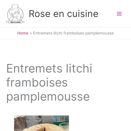
Skip
to
Rose en cuisine
content
Home
Entremets litchi framboises pamplemousse
Entremets litchi
framboises
pamplemousse