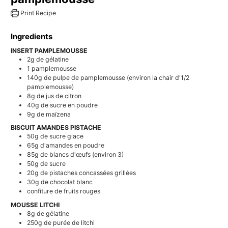
Print Recipe
Ingredients
INSERT PAMPLEMOUSSE
2g
de gélatine
1
pamplemousse
140g
de pulpe de pamplemousse (environ la chair d'1/2
pamplemousse)
8g
de jus de citron
40g
de sucre en poudre
9g
de maïzena
BISCUIT AMANDES PISTACHE
50g
de sucre glace
65g
d'amandes en poudre
85g
de blancs d'œufs (environ 3)
50g
de sucre
20g
de pistaches concassées grillées
30g
de chocolat blanc
confiture de fruits rouges
MOUSSE LITCHI
8g
de gélatine
250g
de purée de litchi