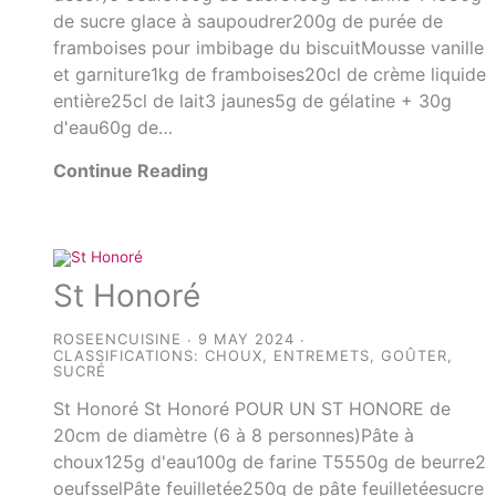
de sucre glace à saupoudrer200g de purée de
framboises pour imbibage du biscuitMousse vanille
et garniture1kg de framboises20cl de crème liquide
entière25cl de lait3 jaunes5g de gélatine + 30g
d'eau60g de…
Continue Reading
St Honoré
ROSEENCUISINE
9 MAY 2024
CLASSIFICATIONS:
CHOUX
,
ENTREMETS
,
GOÛTER
,
SUCRÉ
St Honoré St Honoré POUR UN ST HONORE de
20cm de diamètre (6 à 8 personnes)Pâte à
choux125g d'eau100g de farine T5550g de beurre2
oeufsselPâte feuilletée250g de pâte feuilletéesucre