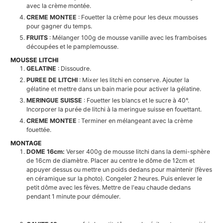
avec la crème montée.
CREME MONTEE
: Fouetter la crème pour les deux mousses
pour gagner du temps.
FRUITS
: Mélanger 100g de mousse vanille avec les framboises
découpées et le pamplemousse.
MOUSSE LITCHI
GELATINE
: Dissoudre.
PUREE DE LITCHI
: Mixer les litchi en conserve. Ajouter la
gélatine et mettre dans un bain marie pour activer la gélatine.
MERINGUE SUISSE
: Fouetter les blancs et le sucre à 40°.
Incorporer la purée de litchi à la meringue suisse en fouettant.
CREME MONTEE
: Terminer en mélangeant avec la crème
fouettée.
MONTAGE
DOME 16cm:
Verser 400g de mousse litchi dans la demi-sphère
de 16cm de diamètre. Placer au centre le dôme de 12cm et
appuyer dessus ou mettre un poids dedans pour maintenir (fèves
en céramique sur la photo). Congeler 2 heures. Puis enlever le
petit dôme avec les fèves. Mettre de l'eau chaude dedans
pendant 1 minute pour démouler.