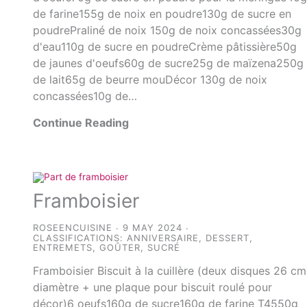
de farine155g de noix en poudre130g de sucre en
poudrePraliné de noix 150g de noix concassées30g
d'eau110g de sucre en poudreCrème pâtissière50g
de jaunes d'oeufs60g de sucre25g de maïzena250g
de lait65g de beurre mouDécor 130g de noix
concassées10g de…
Continue Reading
Framboisier
ROSEENCUISINE
9 MAY 2024
CLASSIFICATIONS:
ANNIVERSAIRE
,
DESSERT
,
ENTREMETS
,
GOÛTER
,
SUCRÉ
Framboisier Biscuit à la cuillère (deux disques 26 cm
diamètre + une plaque pour biscuit roulé pour
décor)6 oeufs160g de sucre160g de farine T4550g