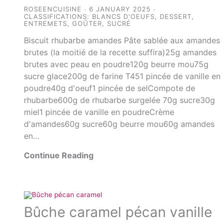
ROSEENCUISINE
6 JANUARY 2025
CLASSIFICATIONS:
BLANCS D'OEUFS
,
DESSERT
,
ENTREMETS
,
GOÛTER
,
SUCRÉ
Biscuit rhubarbe amandes Pâte sablée aux amandes
brutes (la moitié de la recette suffira)25g amandes
brutes avec peau en poudre120g beurre mou75g
sucre glace200g de farine T451 pincée de vanille en
poudre40g d'oeuf1 pincée de selCompote de
rhubarbe600g de rhubarbe surgelée 70g sucre30g
miel1 pincée de vanille en poudreCrème
d'amandes60g sucre60g beurre mou60g amandes
en…
Continue Reading
Bûche caramel pécan vanille