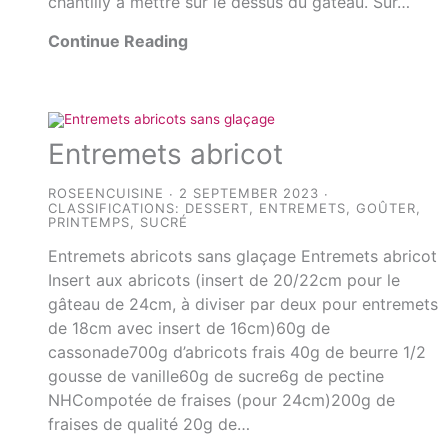
chantilly à mettre sur le dessus du gâteau. Sur…
Continue Reading
Entremets abricot
ROSEENCUISINE
2 SEPTEMBER 2023
CLASSIFICATIONS:
DESSERT
,
ENTREMETS
,
GOÛTER
,
PRINTEMPS
,
SUCRÉ
Entremets abricots sans glaçage Entremets abricot
Insert aux abricots (insert de 20/22cm pour le
gâteau de 24cm, à diviser par deux pour entremets
de 18cm avec insert de 16cm)60g de
cassonade700g d’abricots frais 40g de beurre 1/2
gousse de vanille60g de sucre6g de pectine
NHCompotée de fraises (pour 24cm)200g de
fraises de qualité 20g de…