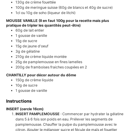
130g
de crème fouettée
100g
de meringue suisse (60g de blancs et 40g de sucre)
1cl ou 10g
de soho (liqueur de litchi)
MOUSSE VANILLE (Il en faut 100g pour la recette mais plus
pratique de tripler les quantités peut-être)
60g
de lait entier
1
gousse de vanille
15g
de sucre
15g
de jaune d'oeuf
3g
de gélatine
210g
de crème liquide montée
25g
de pamplemousse en fines lamelles
200g
de framboises fraiches coupées en 2
CHANTILLY pour décor autour du dôme
150g
de crème liquide
10g
de sucre
1
gousse de vanille
Instructions
INSERT (cercle 16cm)
INSERT PAMPLEMOUSSE
: Commencer par hydrater la gélatine
dans 5 à 6 fois son poids en eau. Prélever les segments de
pamplemousse. Chauffer la pulpe du pamplemousse avec le
citron. Ajouter le mélanger sucre et fécule de maïs et fouetter