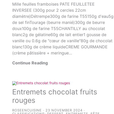
Mille feuilles framboises PATE FEUILLETEE
INVERSEE (300g pour 2 cercles 22cm
diamètre)Détrempe300g de farine T55150g d'eau5g
de sel finTourage (beurre manié)300g de beurre
doux100g de farine T55CHANTILLY au chocolat
blanc2g de gélatine60g de lait entier1 gousse de
vanille ou 0.6g de "cœur de vanille"80g de chocolat
blanc130g de crème liquideCREME GOURMANDE
(crème pâtissière + meringue…
Continue Reading
Entremets chocolat fruits
rouges
ROSEENCUISINE
23 NOVEMBER 2024
CLASSIFICATIONS:
DESSERT
,
ENTREMETS
,
FÊTE
,