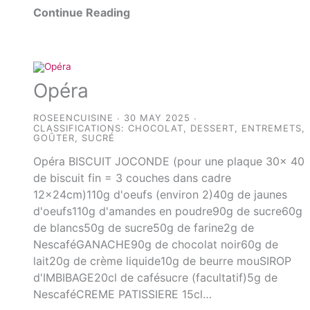
Continue Reading
Opéra
ROSEENCUISINE
30 MAY 2025
CLASSIFICATIONS:
CHOCOLAT
,
DESSERT
,
ENTREMETS
,
GOÛTER
,
SUCRÉ
Opéra BISCUIT JOCONDE (pour une plaque 30x 40
de biscuit fin = 3 couches dans cadre
12x24cm)110g d'oeufs (environ 2)40g de jaunes
d'oeufs110g d'amandes en poudre90g de sucre60g
de blancs50g de sucre50g de farine2g de
NescaféGANACHE90g de chocolat noir60g de
lait20g de crème liquide10g de beurre mouSIROP
d'IMBIBAGE20cl de cafésucre (facultatif)5g de
NescaféCREME PATISSIERE 15cl…