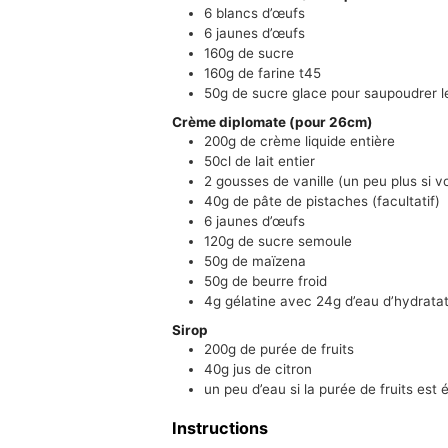
6
blancs d’œufs
6
jaunes d’œufs
160g
de sucre
160g
de farine t45
50g
de sucre glace pour saupoudrer le 
Crème diplomate (pour 26cm)
200g
de crème liquide entière
50cl
de lait entier
2
gousses de vanille (un peu plus si 
40g
de pâte de pistaches (facultatif)
6
jaunes d’œufs
120g
de sucre semoule
50g
de maïzena
50g
de beurre froid
4g
gélatine avec 24g d’eau d’hydrata
Sirop
200g
de purée de fruits
40g
jus de citron
un peu d’eau si la purée de fruits est 
Instructions