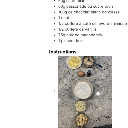
60g
sucre blanc
60g
cassonade ou sucre brun
100g
de chocolat blanc concassé
1
oeuf
1/2
cuillère à café de
levure chimique
1/2
cuillère de
vanille
75g
noix de macadamia
1
pincée de sel
Instructions