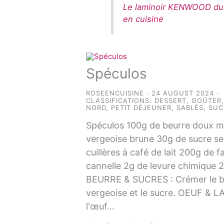
Le laminoir KENWOOD du C
en cuisine
Spéculos
ROSEENCUISINE
24 AUGUST 2024
CLASSIFICATIONS:
DESSERT
,
GOÛTER
NORD
,
PETIT DÉJEUNER
,
SABLÉS
,
SUC
Spéculos 100g de beurre doux 
vergeoise brune 30g de sucre s
cuillères à café de lait 200g de f
cannelle 2g de levure chimique 2
BEURRE & SUCRES : Crémer le be
vergeoise et le sucre. OEUF & LA
l'œuf…