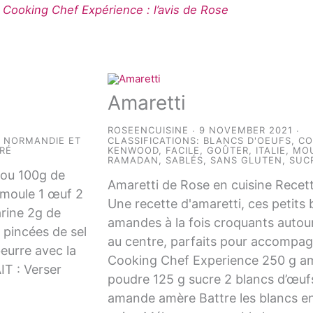
ooking Chef Expérience : l’avis de Rose
Amaretti
ROSEENCUISINE
9 NOVEMBER 2021
,
NORMANDIE ET
CLASSIFICATIONS:
BLANCS D'OEUFS
,
CO
RÉ
KENWOOD
,
FACILE
,
GOÛTER
,
ITALIE
,
MO
RAMADAN
,
SABLÉS
,
SANS GLUTEN
,
SUC
mou 100g de
Amaretti de Rose en cuisine Recett
emoule 1 œuf 2
Une recette d'amaretti, ces petits 
arine 2g de
amandes à la fois croquants autou
 pincées de sel
au centre, parfaits pour accompagn
urre avec la
Cooking Chef Experience 250 g a
IT : Verser
poudre 125 g sucre 2 blancs d’œu
amande amère Battre les blancs e