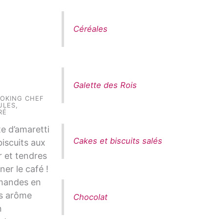
Céréales
Galette des Rois
OKING CHEF
ULES
,
RÉ
e d’amaretti
Cakes et biscuits salés
biscuits aux
r et tendres
er le café !
mandes en
fs arôme
Chocolat
n