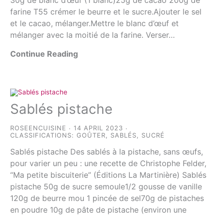
30g de blanc d’œuf (1 blanc)25g de cacao 200g de
farine T55 crémer le beurre et le sucre.Ajouter le sel
et le cacao, mélanger.Mettre le blanc d’œuf et
mélanger avec la moitié de la farine. Verser…
Continue Reading
Sablés pistache
ROSEENCUISINE
14 APRIL 2023
CLASSIFICATIONS:
GOÛTER
,
SABLÉS
,
SUCRÉ
Sablés pistache Des sablés à la pistache, sans œufs,
pour varier un peu : une recette de Christophe Felder,
“Ma petite biscuiterie” (Éditions La Martinière) Sablés
pistache 50g de sucre semoule1/2 gousse de vanille
120g de beurre mou 1 pincée de sel70g de pistaches
en poudre 10g de pâte de pistache (environ une