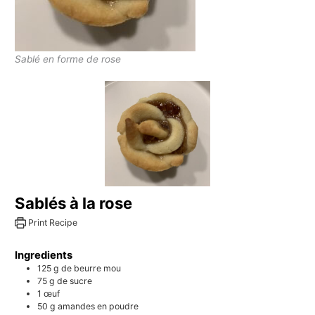
Sablé en forme de rose
Sablés à la rose
Print Recipe
Ingredients
125
g
de beurre mou
75
g
de sucre
1
œuf
50
g
amandes en poudre