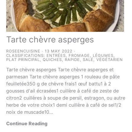
Tarte chèvre asperges
ROSEENCUISINE
13 MAY 2022
CLASSIFICATIONS:
ENTRÉES
,
FROMAGE
,
LÉGUMES
,
PLAT PRINCIPAL
,
QUICHES
,
RAPIDE
,
SALÉ
,
VÉGÉTARIEN
Tarte chèvre asperges Tarte chèvre asperges et
parmesan Tarte chèvre asperges 1 rouleau de pâte
feuilletée350 g de chèvre frais1 œuf battu1 à 2
gousses d'ail écrasées1 cuillère à café de zeste de
citron2 cuillères à soupe de persil, estragon, ou autre
herbe de votre choix1 demi cuillère à café de sel1/2
noix de muscade10…
Continue Reading