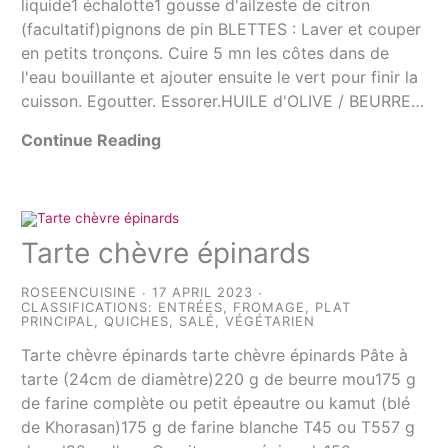
liquide1 échalotte1 gousse d'ailzeste de citron
(facultatif)pignons de pin BLETTES : Laver et couper
en petits tronçons. Cuire 5 mn les côtes dans de
l'eau bouillante et ajouter ensuite le vert pour finir la
cuisson. Egoutter. Essorer.HUILE d'OLIVE / BEURRE…
Continue Reading
Tarte chèvre épinards
ROSEENCUISINE
17 APRIL 2023
CLASSIFICATIONS:
ENTRÉES
,
FROMAGE
,
PLAT
PRINCIPAL
,
QUICHES
,
SALÉ
,
VÉGÉTARIEN
Tarte chèvre épinards tarte chèvre épinards Pâte à
tarte (24cm de diamètre)220 g de beurre mou175 g
de farine complète ou petit épeautre ou kamut (blé
de Khorasan)175 g de farine blanche T45 ou T557 g