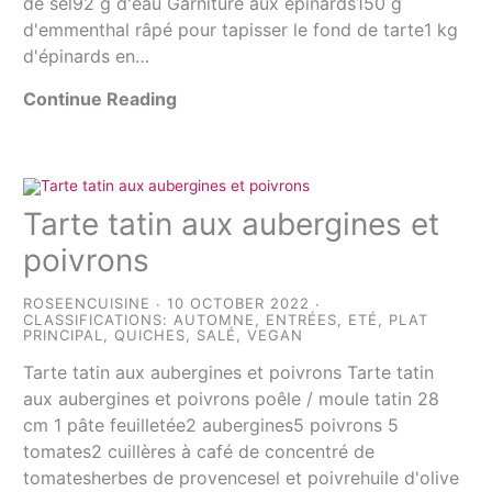
de sel92 g d'eau Garniture aux épinards150 g
d'emmenthal râpé pour tapisser le fond de tarte1 kg
d'épinards en…
Continue Reading
Tarte tatin aux aubergines et
poivrons
ROSEENCUISINE
10 OCTOBER 2022
CLASSIFICATIONS:
AUTOMNE
,
ENTRÉES
,
ETÉ
,
PLAT
PRINCIPAL
,
QUICHES
,
SALÉ
,
VEGAN
Tarte tatin aux aubergines et poivrons Tarte tatin
aux aubergines et poivrons poêle / moule tatin 28
cm 1 pâte feuilletée2 aubergines5 poivrons 5
tomates2 cuillères à café de concentré de
tomatesherbes de provencesel et poivrehuile d'olive