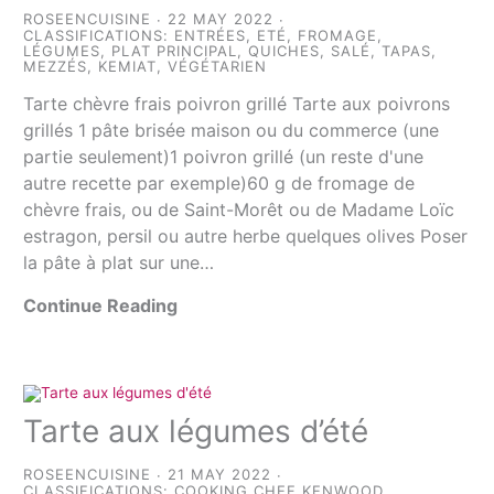
ROSEENCUISINE
22 MAY 2022
CLASSIFICATIONS:
ENTRÉES
,
ETÉ
,
FROMAGE
,
LÉGUMES
,
PLAT PRINCIPAL
,
QUICHES
,
SALÉ
,
TAPAS,
MEZZÉS, KEMIAT
,
VÉGÉTARIEN
Tarte chèvre frais poivron grillé Tarte aux poivrons
grillés 1 pâte brisée maison ou du commerce (une
partie seulement)1 poivron grillé (un reste d'une
autre recette par exemple)60 g de fromage de
chèvre frais, ou de Saint-Morêt ou de Madame Loïc
estragon, persil ou autre herbe quelques olives Poser
la pâte à plat sur une…
Continue Reading
Tarte aux légumes d’été
ROSEENCUISINE
21 MAY 2022
CLASSIFICATIONS:
COOKING CHEF KENWOOD
,