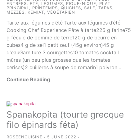
ENTRÉES
,
ETÉ
,
LÉGUMES
,
PIQUE-NIQUE
,
PLAT
PRINCIPAL
,
PRINTEMPS
,
QUICHES
,
SALÉ
,
TAPAS,
MEZZÉS, KEMIAT
,
VÉGÉTARIEN
Tarte aux légumes d’été Tarte aux légumes d’été
Cooking Chef Experience Pâte à tarte225 g farine75
g fécule de pomme de terre120 g de beurre en
cubes4 g de sel1 petit œuf (45g environ)45 g
d'eauGarniture 3 courgettes10 tomates cocktail
mûres (un peu plus grosses que les tomates
cerises)2 cuillères à soupe de romarin1 poivron…
Continue Reading
Spanakopita (tourte grecque
filo épinards féta)
ROSEENCUISINE
5 JUNE 2022