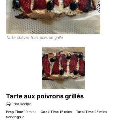
Tarte chèvre frais poivron grillé
Tarte aux poivrons grillés
Print Recipe
minutes
minutes
minutes
Prep Time
10
mins
Cook Time
15
mins
Total Time
25
mins
Servings
2