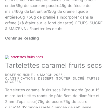
entier65g de sucre en poudre45g de fécule de
maïs460g de lait entier150g de crème liquide
entière50g +50g de praliné à incorporer dans la
crème (+à étaler sur le fond de tarte) OEUFS, SUCRE
& MAIZENA : Fouetter les oeufs…
Continue Reading
Tartelettes caramel fruits secs
ROSEENCUISINE
4 MARCH 2025
CLASSIFICATIONS:
DESSERT
,
GOÛTER
,
SUCRÉ
,
TARTES
SUCRÉES
Tartelettes caramel fruits secs Pâte sucrée (pour 15
micro tartelettes ronds de pâte 6cm de diamètre et
2mm d'épaisseur)75g de beurre75g de sucre
glace1/4 d'orange (zeste)1 pincée de sel1 jaune