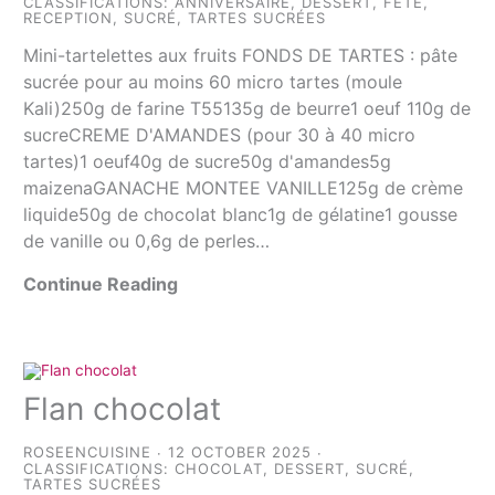
CLASSIFICATIONS:
ANNIVERSAIRE
,
DESSERT
,
FÊTE
,
RECEPTION
,
SUCRÉ
,
TARTES SUCRÉES
Mini-tartelettes aux fruits FONDS DE TARTES : pâte
sucrée pour au moins 60 micro tartes (moule
Kali)250g de farine T55135g de beurre1 oeuf 110g de
sucreCREME D'AMANDES (pour 30 à 40 micro
tartes)1 oeuf40g de sucre50g d'amandes5g
maizenaGANACHE MONTEE VANILLE125g de crème
liquide50g de chocolat blanc1g de gélatine1 gousse
de vanille ou 0,6g de perles…
Continue Reading
Flan chocolat
ROSEENCUISINE
12 OCTOBER 2025
CLASSIFICATIONS:
CHOCOLAT
,
DESSERT
,
SUCRÉ
,
TARTES SUCRÉES