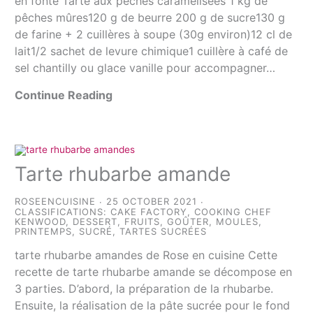
en fonte Tarte aux pêches caramélisées 1 kg de
pêches mûres120 g de beurre 200 g de sucre130 g
de farine + 2 cuillères à soupe (30g environ)12 cl de
lait1/2 sachet de levure chimique1 cuillère à café de
sel chantilly ou glace vanille pour accompagner…
Continue Reading
Tarte rhubarbe amande
ROSEENCUISINE
25 OCTOBER 2021
CLASSIFICATIONS:
CAKE FACTORY
,
COOKING CHEF
KENWOOD
,
DESSERT
,
FRUITS
,
GOÛTER
,
MOULES
,
PRINTEMPS
,
SUCRÉ
,
TARTES SUCRÉES
tarte rhubarbe amandes de Rose en cuisine Cette
recette de tarte rhubarbe amande se décompose en
3 parties. D’abord, la préparation de la rhubarbe.
Ensuite, la réalisation de la pâte sucrée pour le fond