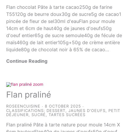
Flan chocolat Pâte à tarte cacao250g de farine
T55120g de beurre doux30g de sucre5g de cacao1
pincée de fleur de sel30ml d'eauFlan pour moule
14cm et 6cm de haut40g de jaunes d'oeufs50g
d'oeuf entier65g de sucre semoule40g de fécule de
maïs460g de lait entier105g+50g de crème entière
liquide80g de chocolat noir à 65% de cacao…
Continue Reading
Flan praliné
ROSEENCUISINE
8 OCTOBER 2025
CLASSIFICATIONS:
DESSERT
,
JAUNES D'OEUFS
,
PETIT
DÉJEUNER
,
SUCRÉ
,
TARTES SUCRÉES
Flan praliné Pâte à tarte nature pour moule 14cm X
6cm hauteurFlan40g de jaunes d'oeufs50g d'oeuf