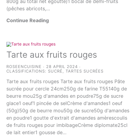
800g au total net égoutté)1 bocal de demi-fruits
(pêches abricots,…
Continue Reading
Tarte aux fruits rouges
ROSEENCUISINE
28 APRIL 2024
CLASSIFICATIONS:
SUCRÉ
,
TARTES SUCRÉES
Tarte aux fruits rouges Tarte aux fruits rouges Pâte
sucrée pour cercle 24cm250g de farine T55140g de
beurre mou25g d'amandes en poudre75g de sucre
glace1 oeuf1 pincée de selCrème d'amandes1 oeuf
(50g)50g de beurre mou50g de sucre50g d'amandes
en poudre1 goutte d'extrait d'amandes amèrescoulis
de fruits rouges pour imbibageCrème diplomate25cl
de lait entier1 gousse de…