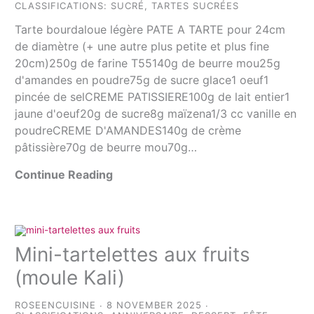
CLASSIFICATIONS:
SUCRÉ
,
TARTES SUCRÉES
Tarte bourdaloue légère PATE A TARTE pour 24cm
de diamètre (+ une autre plus petite et plus fine
20cm)250g de farine T55140g de beurre mou25g
d'amandes en poudre75g de sucre glace1 oeuf1
pincée de selCREME PATISSIERE100g de lait entier1
jaune d'oeuf20g de sucre8g maïzena1/3 cc vanille en
poudreCREME D'AMANDES140g de crème
pâtissière70g de beurre mou70g…
Continue Reading
Mini-tartelettes aux fruits
(moule Kali)
ROSEENCUISINE
8 NOVEMBER 2025