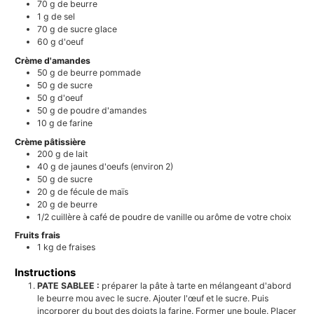
70
g
de beurre
1
g
de sel
70
g
de sucre glace
60
g
d'oeuf
Crème d'amandes
50
g
de beurre pommade
50
g
de sucre
50
g
d'oeuf
50
g
de poudre d'amandes
10
g
de farine
Crème pâtissière
200
g
de lait
40
g
de jaunes d'oeufs (environ 2)
50
g
de sucre
20
g
de fécule de maïs
20
g
de beurre
1/2
cuillère à café
de poudre de vanille ou arôme de votre choix
Fruits frais
1
kg
de fraises
Instructions
PATE SABLEE :
préparer la pâte à tarte en mélangeant d'abord
le beurre mou avec le sucre. Ajouter l'œuf et le sucre. Puis
incorporer du bout des doigts la farine. Former une boule. Placer