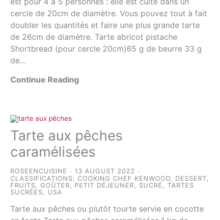
est pour 4 à 5 personnes : elle est cuite dans un
cercle de 20cm de diamètre. Vous pouvez tout à fait
doubler les quantités et faire une plus grande tarte
de 26cm de diamètre. Tarte abricot pistache
Shortbread (pour cercle 20cm)65 g de beurre 33 g
de…
Continue Reading
Tarte aux pêches
caramélisées
ROSEENCUISINE
13 AUGUST 2022
CLASSIFICATIONS:
COOKING CHEF KENWOOD
,
DESSERT
,
FRUITS
,
GOÛTER
,
PETIT DÉJEUNER
,
SUCRÉ
,
TARTES
SUCRÉES
,
USA
Tarte aux pêches ou plutôt tourte servie en cocotte