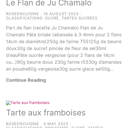
Le Flan de Ju Chamalo
ROSEENCUISINE
16 AUGUST 2023
CLASSIFICATIONS:
SUCRÉ
,
TARTES SUCRÉES
Part de flan (recette Ju Chamalo) Flan de Ju
Chamalo Pâte brisée (abaissée à 3-4mm pour 2 flans
14cm de diamètre)250g de farine T55125g de beurre
doux30g de sucre1 pincée de fleur de sel30ml
d'eauPâte sucrée vergeoise (pour 2 flans de 14cm
ou…)90g beurre doux 230g farine t5530g d’amandes
en poudre60g vergeoise30g sucre glace sel50g…
Continue Reading
Tarte aux framboises
ROSEENCUISINE
3 MAY 2023
CLASSIFICATIONS:
PRINTEMPS
,
SUCRÉ
,
TARTES