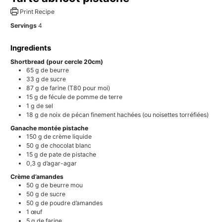
Print Recipe
Servings
4
Ingredients
Shortbread (pour cercle 20cm)
65
g
de beurre
33
g
de sucre
87
g
de farine (T80 pour moi)
15
g
de fécule de pomme de terre
1
g
de sel
18
g
de noix de pécan finement hachées (ou noisettes torréfiées)
Ganache montée pistache
150
g
de crème liquide
50
g
de chocolat blanc
15
g
de pate de pistache
0,3
g
d’agar-agar
Crème d’amandes
50
g
de beurre mou
50
g
de sucre
50
g
de poudre d’amandes
1
œuf
5
g
de farine