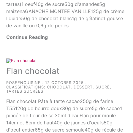
tartes)1 oeuf40g de sucre50g d'amandes5g
maizenaGANACHE MONTEE VANILLE125g de crème
liquide50g de chocolat blanc1g de gélatine1 gousse
de vanille ou 0,6g de perles…
Continue Reading
Flan chocolat
ROSEENCUISINE
12 OCTOBER 2025
CLASSIFICATIONS:
CHOCOLAT
,
DESSERT
,
SUCRÉ
,
TARTES SUCRÉES
Flan chocolat Pâte à tarte cacao250g de farine
T55120g de beurre doux30g de sucre5g de cacao1
pincée de fleur de sel30ml d'eauFlan pour moule
14cm et 6cm de haut40g de jaunes d'oeufs50g
d'oeuf entier65g de sucre semoule40g de fécule de