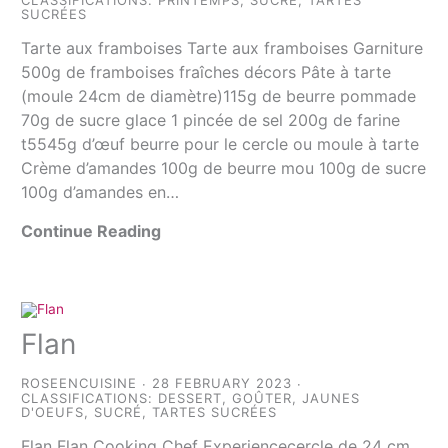
SUCRÉES
Tarte aux framboises Tarte aux framboises Garniture
500g de framboises fraîches décors Pâte à tarte
(moule 24cm de diamètre)115g de beurre pommade
70g de sucre glace 1 pincée de sel 200g de farine
t5545g d’œuf beurre pour le cercle ou moule à tarte
Crème d’amandes 100g de beurre mou 100g de sucre
100g d’amandes en…
Continue Reading
Flan
ROSEENCUISINE
28 FEBRUARY 2023
CLASSIFICATIONS:
DESSERT
,
GOÛTER
,
JAUNES
D'OEUFS
,
SUCRÉ
,
TARTES SUCRÉES
Flan Flan Cooking Chef Experiencecercle de 24 cm