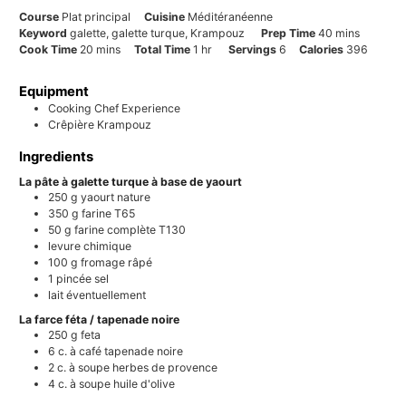
Course
Plat principal
Cuisine
Méditéranéenne
minutes
Keyword
galette, galette turque, Krampouz
Prep Time
40
mins
minutes
hour
Cook Time
20
mins
Total Time
1
hr
Servings
6
Calories
396
Equipment
Cooking Chef Experience
Crêpière Krampouz
Ingredients
La pâte à galette turque à base de yaourt
250
g
yaourt nature
350
g
farine T65
50
g
farine complète T130
levure chimique
100
g
fromage râpé
1
pincée
sel
lait éventuellement
La farce féta / tapenade noire
250
g
feta
6
c. à café
tapenade noire
2
c. à soupe
herbes de provence
4
c. à soupe
huile d'olive