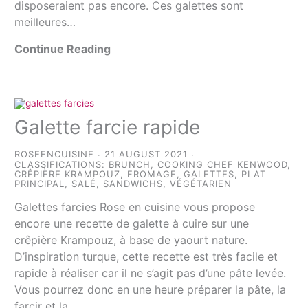
disposeraient pas encore. Ces galettes sont
meilleures…
Continue Reading
Galette farcie rapide
ROSEENCUISINE
21 AUGUST 2021
CLASSIFICATIONS:
BRUNCH
,
COOKING CHEF KENWOOD
,
CRÊPIÈRE KRAMPOUZ
,
FROMAGE
,
GALETTES
,
PLAT
PRINCIPAL
,
SALÉ
,
SANDWICHS
,
VÉGÉTARIEN
Galettes farcies Rose en cuisine vous propose
encore une recette de galette à cuire sur une
crêpière Krampouz, à base de yaourt nature.
D’inspiration turque, cette recette est très facile et
rapide à réaliser car il ne s’agit pas d’une pâte levée.
Vous pourrez donc en une heure préparer la pâte, la
farcir et la…