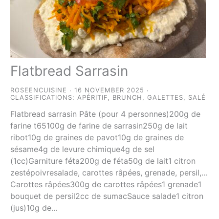
Flatbread Sarrasin
ROSEENCUISINE
16 NOVEMBER 2025
CLASSIFICATIONS:
APÉRITIF
,
BRUNCH
,
GALETTES
,
SALÉ
Flatbread sarrasin Pâte (pour 4 personnes)200g de
farine t65100g de farine de sarrasin250g de lait
ribot10g de graines de pavot10g de graines de
sésame4g de levure chimique4g de sel
(1cc)Garniture féta200g de féta50g de lait1 citron
zestépoivresalade, carottes râpées, grenade, persil,…
Carottes râpées300g de carottes râpées1 grenade1
bouquet de persil2cc de sumacSauce salade1 citron
(jus)10g de…