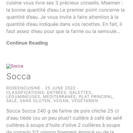
cuisine vous livre ses 3 précieux conseils. Msemen :
la bonne quantité d’eau Le premier point concerne la
quantité d’eau. Je vous invite à faire attention à la
quantité d’eau indiquée dans vos recettes. En fait, il
faut assez d’eau pour que la farine ou la semoule…
Continue Reading
Socca
ROSEENCUISINE
25 JUNE 2022
CLASSIFICATIONS:
ENTRÉES
,
GALETTES
,
LÉGUMINEUSES
,
MÉDITERRANÉE
,
PLAT PRINCIPAL
,
SALÉ
,
SANS GLUTEN
,
VEGAN
,
VÉGÉTARIEN
Socca Socca 240 g de farine de pois chiche 25 cl
d'eau tiède (ou un peu plus)1 cuillère à café de sel4
cuillères à soupe d'huile d'olive 2 cuillères à soupe
de romarin 1/2 oignon finement émincé ou de la