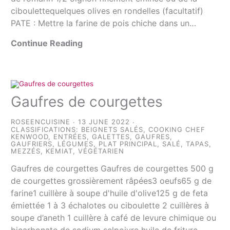
ciboulettequelques olives en rondelles (facultatif)
PATE : Mettre la farine de pois chiche dans un…
Continue Reading
Gaufres de courgettes
ROSEENCUISINE
13 JUNE 2022
CLASSIFICATIONS:
BEIGNETS SALÉS
,
COOKING CHEF
KENWOOD
,
ENTRÉES
,
GALETTES
,
GAUFRES
,
GAUFRIERS
,
LÉGUMES
,
PLAT PRINCIPAL
,
SALÉ
,
TAPAS,
MEZZÉS, KEMIAT
,
VÉGÉTARIEN
Gaufres de courgettes Gaufres de courgettes 500 g
de courgettes grossièrement râpées3 oeufs65 g de
farine1 cuillère à soupe d'huile d'olive125 g de feta
émiettée 1 à 3 échalotes ou ciboulette 2 cuillères à
soupe d’aneth 1 cuillère à café de levure chimique ou
bicarbonate de sodium selpoivre huile de friture