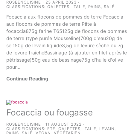
ROSEENCUISINE
23 APRIL 2023
CLASSIFICATIONS:
GALETTES
,
ITALIE
,
PAINS
,
SALÉ
Focaccia aux flocons de pommes de terre Focaccia
aux flocons de pommes de terre Pâte à
focaccia875g farine T65125g de flocons de pommes
de terre (type purée Mousseline)700g d'eau20g de
sel150g de levain liquide3,5g de levure sèche ou 7g
de levure fraîcheBassinage (à ajouter en filet après le
pétrissage)50g eau de bassinage75g d'huile d'olive
pour…
Continue Reading
Focaccia ou fougasse
ROSEENCUISINE
11 AUGUST 2022
CLASSIFICATIONS:
ETÉ
,
GALETTES
,
ITALIE
,
LEVAIN
,
PAINS
,
SALÉ
,
VEGAN
,
VÉGÉTARIEN