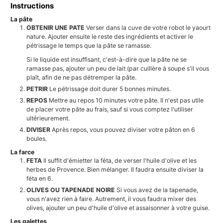
Instructions
La pâte
OBTENIR UNE PATE
Verser dans la cuve de votre robot le yaourt
nature. Ajouter ensuite le reste des ingrédients et activer le
pétrissage le temps que la pâte se ramasse.
Si le liquide est insuffisant, c'est-à-dire que la pâte ne se
ramasse pas, ajouter un peu de lait (par cuillère à soupe s'il vous
plaît, afin de ne pas détremper la pâte.
PETRIR
Le pétrissage doit durer 5 bonnes minutes.
REPOS
Mettre au repos 10 minutes votre pâte. Il n'est pas utile
de placer votre pâte au frais, sauf si vous comptez l'utiliser
ultérieurement.
DIVISER
Après repos, vous pouvez diviser votre pâton en 6
boules.
La farce
FETA
Il suffit d'émietter la féta, de verser l'huile d'olive et les
herbes de Provence. Bien mélanger. Il faudra ensuite diviser la
féta en 6.
OLIVES OU TAPENADE NOIRE
Si vous avez de la tapenade,
vous n'avez rien à faire. Autrement, il vous faudra mixer des
olives, ajouter un peu d'huile d'olive et assaisonner à votre guise.
Les galettes