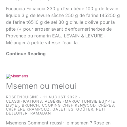
Focaccia Focaccia 330 g d’eau tiède 100 g de levain
liquide 3 g de levure sèche 250 g de farine t45250 g
de farine t6510 g de sel 30 g d’huile d’olive pour la
pâte (+ pour arroser avant d’enfourner)herbes de
Provence ou romarin EAU, LEVAIN & LEVURE :
Mélanger à petite vitesse l'eau, la…
Continue Reading
Msemen ou meloui
ROSEENCUISINE
11 AUGUST 2022
CLASSIFICATIONS:
ALGÉRIE (MAROC TUNISIE EGYPTE
LIBYE)
,
BRUNCH
,
COOKING CHEF KENWOOD
,
CRÊPES
,
CRÊPIÈRE KRAMPOUZ
,
GALETTES
,
GOÛTER
,
PETIT
DÉJEUNER
,
RAMADAN
Msemens Comment réussir le msemen ? Rose en