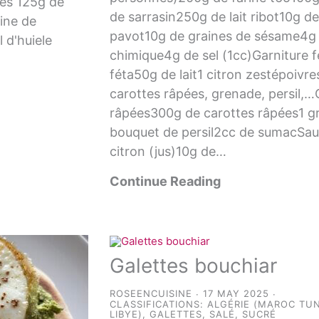
es 125g de
de sarrasin250g de lait ribot10g d
ine de
pavot10g de graines de sésame4g 
 d'huiele
chimique4g de sel (1cc)Garniture 
féta50g de lait1 citron zestépoivre
carottes râpées, grenade, persil,…
râpées300g de carottes râpées1 g
bouquet de persil2cc de sumacSau
citron (jus)10g de…
Continue Reading
Galettes bouchiar
ROSEENCUISINE
17 MAY 2025
CLASSIFICATIONS:
ALGÉRIE (MAROC TUN
LIBYE)
,
GALETTES
,
SALÉ
,
SUCRÉ