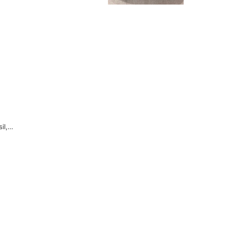
sil,…