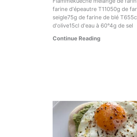
Flammekueche mélange de farin
farine d'épeautre T11050g de far
seigle75g de farine de blé T655cl
d'olive15cl d'eau à 60°4g de sel
Continue Reading