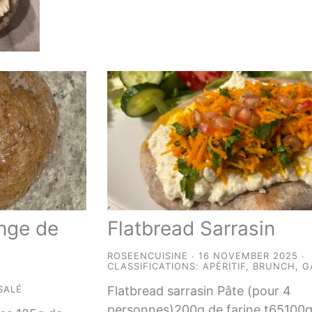
nge de
Flatbread Sarrasin
ROSEENCUISINE
16 NOVEMBER 2025
CLASSIFICATIONS:
APÉRITIF
,
BRUNCH
,
G
SALÉ
Flatbread sarrasin Pâte (pour 4
personnes)200g de farine t65100g