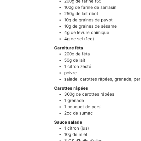
200g
de farine t65
100g
de farine de sarrasin
250g
de lait ribot
10g
de graines de pavot
10g
de graines de sésame
4g
de levure chimique
4g
de sel (1cc)
Garniture féta
200g
de féta
50g
de lait
1
citron zesté
poivre
salade, carottes râpées, grenade, per
Carottes râpées
300g
de carottes râpées
1
grenade
1
bouquet de persil
2cc
de sumac
Sauce salade
1
citron (jus)
10g
de miel
3 CS
d'huile d'olive