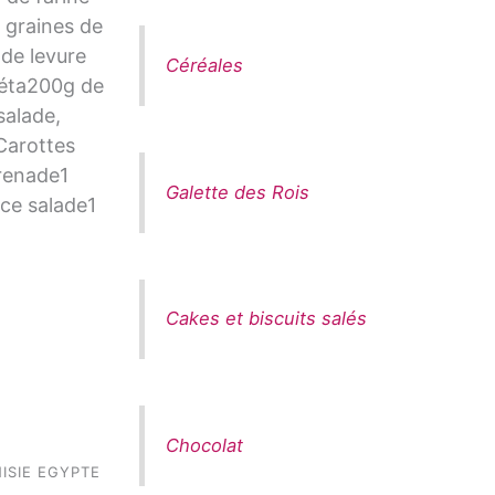
e graines de
de levure
Céréales
féta200g de
salade,
Carottes
renade1
Galette des Rois
ce salade1
Cakes et biscuits salés
Chocolat
ISIE EGYPTE