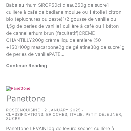
Baba au rhum SIROP50cl d'eau250g de sucre1
cuillère à café de badiane moulue ou 1 étoile1 citron
bio (épluchures ou zeste)1/2 gousse de vanille ou
1,5g de perles de vanille1 cuillère à café ou 1 bâton
de cannellerhum brun (facultatif)CREME
CHANTILLY200g crème liquide entière (50
+150)100g mascarpone2g de gélatine30g de sucre1g
de perles de vanillePATE…
Continue Reading
Panettone
ROSEENCUISINE
2 JANUARY 2025
CLASSIFICATIONS:
BRIOCHES
,
ITALIE
,
PETIT DÉJEUNER
,
SUCRÉ
Panettone LEVAIN10g de levure sèche1 cuillère à