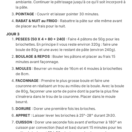
ambiante. Continuer le pétrissage jusqu'à ce qu'il soit incorporé à
la pâte.
POINTAGE
: Couvrir et laisser pointer 30 minutes.
RABAT & NUIT au FRIGO
: Rabattre la pâte sur elle même avant
de placer au frais pour la nuit.
JOUR 3
PESEES (50 X 4 + 80 + 240)
: Faire 4 pâtons de 50g pour les
briochettes. En principe il vous reste environ 320g : faire une
boule de 80g et une avec le restant de pâte (environ 240g).
BOULAGE & REPOS
: Bouler les pâtons et placer au frais 15
minutes avant façonnage.
MOULES
: Beurrer un moule de 16cm et 4 moules à briochettes
de 8cm.
FACONNAGE
: Prendre le plus grosse boule et faire une
couronne en réalisant un trou au milieu de la boule. Avec la boule
de 80g, façonner une sorte de poire dont la partie la plus fine
s'insérera dans le trou de la couronne. Placer dans le moule
beurré.
DORURE
: Dorer une première fois les brioches.
APPRET
: Laisser lever les brioches à 25°-28° durant 2h30.
CUISSON
: Dorer une seconde fois avant d'enfourner à 180° en
cuisson par convection (haut et bas) durant 15 minutes pour les