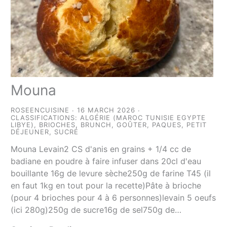
Mouna
ROSEENCUISINE
16 MARCH 2026
CLASSIFICATIONS:
ALGÉRIE (MAROC TUNISIE EGYPTE
LIBYE)
,
BRIOCHES
,
BRUNCH
,
GOÛTER
,
PAQUES
,
PETIT
DÉJEUNER
,
SUCRÉ
Mouna Levain2 CS d'anis en grains + 1/4 cc de
badiane en poudre à faire infuser dans 20cl d'eau
bouillante 16g de levure sèche250g de farine T45 (il
en faut 1kg en tout pour la recette)Pâte à brioche
(pour 4 brioches pour 4 à 6 personnes)levain 5 oeufs
(ici 280g)250g de sucre16g de sel750g de…