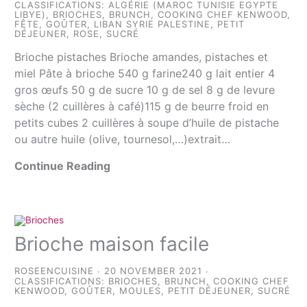
CLASSIFICATIONS:
ALGÉRIE (MAROC TUNISIE EGYPTE
LIBYE)
,
BRIOCHES
,
BRUNCH
,
COOKING CHEF KENWOOD
,
FÊTE
,
GOÛTER
,
LIBAN SYRIE PALESTINE
,
PETIT
DÉJEUNER
,
ROSE
,
SUCRÉ
Brioche pistaches Brioche amandes, pistaches et
miel Pâte à brioche 540 g farine240 g lait entier 4
gros œufs 50 g de sucre 10 g de sel 8 g de levure
sèche (2 cuillères à café)115 g de beurre froid en
petits cubes 2 cuillères à soupe d’huile de pistache
ou autre huile (olive, tournesol,…)extrait…
Continue Reading
Brioche maison facile
ROSEENCUISINE
20 NOVEMBER 2021
CLASSIFICATIONS:
BRIOCHES
,
BRUNCH
,
COOKING CHEF
KENWOOD
,
GOÛTER
,
MOULES
,
PETIT DÉJEUNER
,
SUCRÉ