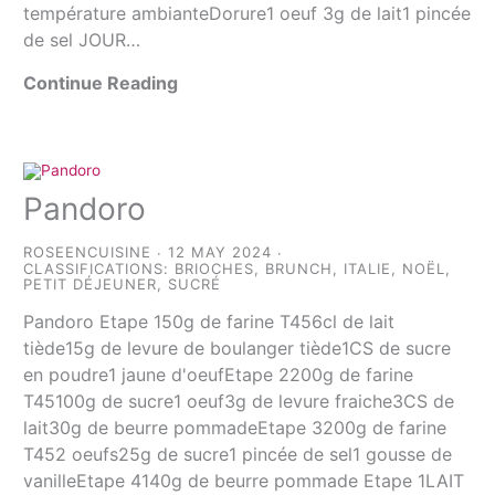
température ambianteDorure1 oeuf 3g de lait1 pincée
de sel JOUR…
Continue Reading
Pandoro
ROSEENCUISINE
12 MAY 2024
CLASSIFICATIONS:
BRIOCHES
,
BRUNCH
,
ITALIE
,
NOËL
,
PETIT DÉJEUNER
,
SUCRÉ
Pandoro Etape 150g de farine T456cl de lait
tiède15g de levure de boulanger tiède1CS de sucre
en poudre1 jaune d'oeufEtape 2200g de farine
T45100g de sucre1 oeuf3g de levure fraiche3CS de
lait30g de beurre pommadeEtape 3200g de farine
T452 oeufs25g de sucre1 pincée de sel1 gousse de
vanilleEtape 4140g de beurre pommade Etape 1LAIT