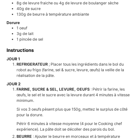
8g
de levure fraiche ou 4g de levure de boulanger sèche
40g
de sucre
130g
de beurre à température ambiante
Dorure
1
oeuf
3g
de lait
1
pincée de sel
Instructions
JOUR 1
REFRIGERATEUR
; Placer tous les ingrédients dans le bol du
robot au frigo (farine, sel & sucre, levure, œufs) la veille de la
réalisation de la pâte.
JOUR 2
FARINE, SUCRE & SEL, LEVURE, OEUFS
: Pétrir la farine, les
œufs, le sel et le sucre avec la levure durant 4 minutes à vitesse
minimum.
Si vos 3 oeufs pèsent plus que 150g, mettez le surplus de côté
pour la dorure.
Pétrir 6 minutes à vitesse moyenne (4 pour le Cooking chef
expérience). La pâte doit se décoller des parois du bol.
BEURRE
: Ajouter le beurre en morceaux et à température