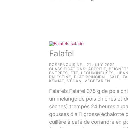
Falafel
ROSEENCUISINE
21 JULY 2022
CLASSIFICATIONS:
APÉRITIF
,
BEIGNET
ENTRÉES
,
ETÉ
,
LÉGUMINEUSES
,
LIBA
PALESTINE
,
PLAT PRINCIPAL
,
SALÉ
,
TA
KEMIAT
,
VEGAN
,
VÉGÉTARIEN
Falafels Falafel 375 g de pois ch
un mélange de pois chiches et d
sèches) trempés 24 heures aup
gousses d'ail1 grosse échalotte 
cuillère à café de coriandre en p