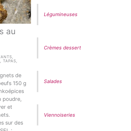
Légumineuses
s au
Crèmes dessert
FANTS
,
É
,
TAPAS,
ignets de
Salades
oeufs 150 g
nkoépices
n poudre,
er et
ets.
Viennoiseries
es sur des
 SEL :