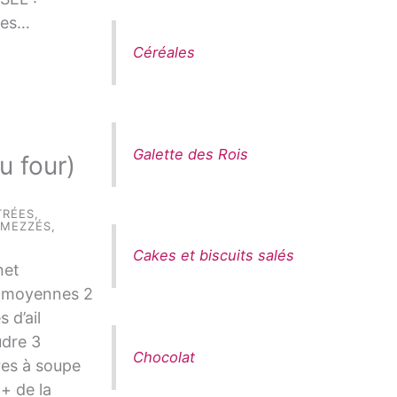
tes…
Céréales
Galette des Rois
u four)
TRÉES
,
 MEZZÉS,
Cakes et biscuits salés
net
s moyennes 2
 d’ail
udre 3
Chocolat
ères à soupe
+ de la