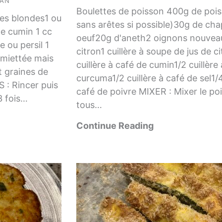
AN
Boulettes de poisson 400g de pois
lles blondes1 ou
sans arêtes si possible)30g de cha
de cumin 1 cc
oeuf20g d'aneth2 oignons nouvea
 ou persil 1
citron1 cuillère à soupe de jus de c
émiettée mais
cuillère à café de cumin1/2 cuillère
 graines de
curcuma1/2 cuillère à café de sel1/4
 : Rincer puis
café de poivre MIXER : Mixer le po
3 fois…
tous…
Continue Reading