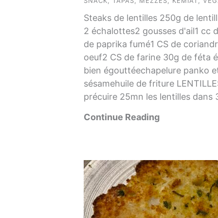
SNACK
,
TAPAS, MEZZÉS, KEMIAT
,
VEG
Steaks de lentilles 250g de lenti
2 échalottes2 gousses d'ail1 cc 
de paprika fumé1 CS de coriandre
oeuf2 CS de farine 30g de féta 
bien égouttéechapelure panko et
sésamehuile de friture LENTILLES
précuire 25mn les lentilles dans 
Continue Reading