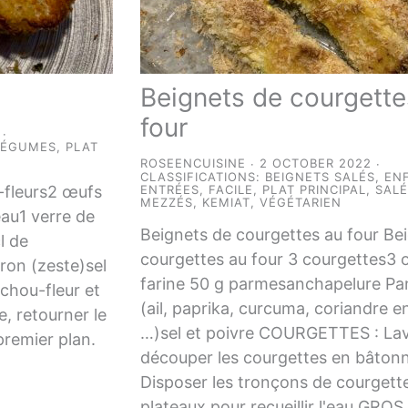
Beignets de courgette
four
LÉGUMES
,
PLAT
ROSEENCUISINE
2 OCTOBER 2022
CLASSIFICATIONS:
BEIGNETS SALÉS
,
EN
-fleurs2 œufs
ENTRÉES
,
FACILE
,
PLAT PRINCIPAL
,
SAL
MEZZÉS, KEMIAT
,
VÉGÉTARIEN
eau1 verre de
Beignets de courgettes au four Be
l de
courgettes au four 3 courgettes3 
ron (zeste)sel
farine 50 g parmesanchapelure Pa
chou-fleur et
(ail, paprika, curcuma, coriandre e
e, retourner le
…)sel et poivre COURGETTES : Lav
premier plan.
découper les courgettes en bâtonn
Disposer les tronçons de courgett
plateaux pour recueillir l'eau.GROS