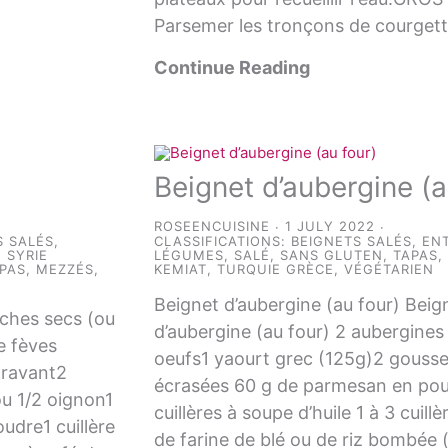
Parsemer les tronçons de courget
Continue Reading
Beignet d’aubergine (a
ROSEENCUISINE
1 JULY 2022
S SALÉS
,
CLASSIFICATIONS:
BEIGNETS SALÉS
,
EN
N SYRIE
LÉGUMES
,
SALÉ
,
SANS GLUTEN
,
TAPAS,
PAS, MEZZÉS,
KEMIAT
,
TURQUIE GRÈCE
,
VÉGÉTARIEN
Beignet d’aubergine (au four) Beig
iches secs (ou
d’aubergine (au four) 2 aubergine
e fèves
oeufs1 yaourt grec (125g)2 gousses
aravant2
écrasées 60 g de parmesan en po
ou 1/2 oignon1
cuillères à soupe d’huile 1 à 3 cuill
oudre1 cuillère
de farine de blé ou de riz bombée (