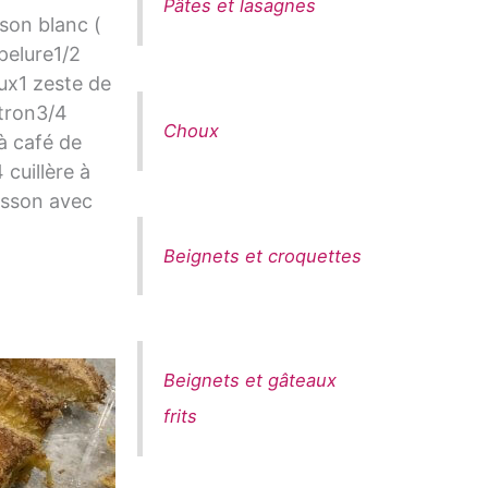
Pâtes et lasagnes
son blanc (
pelure1/2
ux1 zeste de
itron3/4
Choux
 à café de
 cuillère à
isson avec
Beignets et croquettes
Beignets et gâteaux
frits