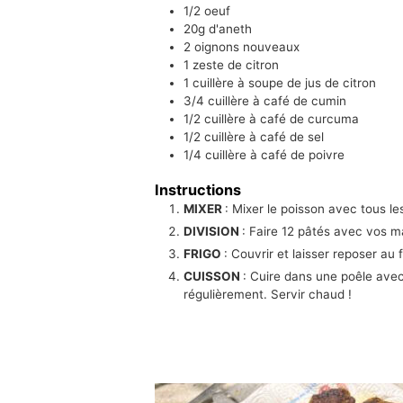
1/2
oeuf
20g
d'aneth
2
oignons nouveaux
1
zeste de citron
1 cuillère à soupe
de jus de citron
3/4 cuillère à café
de cumin
1/2 cuillère à café
de curcuma
1/2 cuillère à café
de sel
1/4 cuillère à café
de poivre
Instructions
MIXER
: Mixer le poisson avec tous le
DIVISION
: Faire 12 pâtés avec vos m
FRIGO
: Couvrir et laisser reposer a
CUISSON
: Cuire dans une poêle ave
régulièrement. Servir chaud !