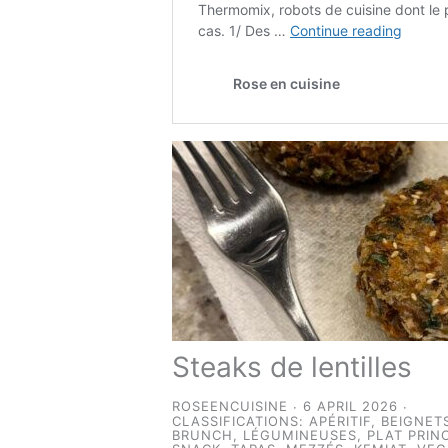
Steaks de lentilles
ROSEENCUISINE
6 APRIL 2026
CLASSIFICATIONS:
APÉRITIF
,
BEIGNET
BRUNCH
,
LÉGUMINEUSES
,
PLAT PRIN