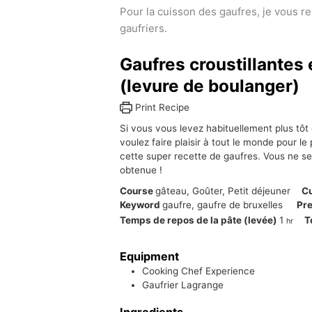
Pour la cuisson des gaufres, je vous re
gaufriers.
Gaufres croustillantes
(levure de boulanger)
Print Recipe
Si vous vous levez habituellement plus tôt
voulez faire plaisir à tout le monde pour le
cette super recette de gaufres. Vous ne se
obtenue !
Course
gâteau, Goûter, Petit déjeuner
C
Keyword
gaufre, gaufre de bruxelles
Pr
hour
Temps de repos de la pâte (levée)
1
T
hr
Equipment
Cooking Chef Experience
Gaufrier Lagrange
Ingredients