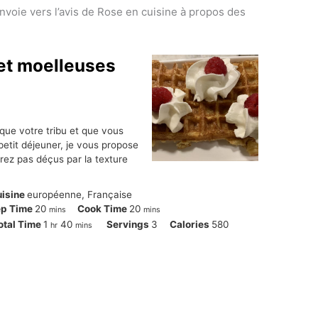
nvoie vers l’avis de Rose en cuisine à propos des
 et moelleuses
 que votre tribu et que vous
 petit déjeuner, je vous propose
rez pas déçus par la texture
uisine
européenne, Française
minutes
minutes
ep Time
20
Cook Time
20
mins
mins
hour
minutes
otal Time
1
40
Servings
3
Calories
580
hr
mins