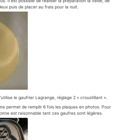
. Il est possible de réaliser la préparation la veille, de
 deux puis de placer au frais pour la nuit.
'utilise le gaufrier Lagrange, réglage 2 « croustillant ».
me permet de remplir 6 fois les plaques en photos. Pour
sonne est raisonnable tant ces gaufres sont légères.