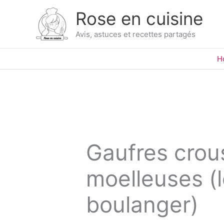
Skip
Rose en cuisine
to
content
Avis, astuces et recettes partagés
H
Gaufres crous
moelleuses (
boulanger)