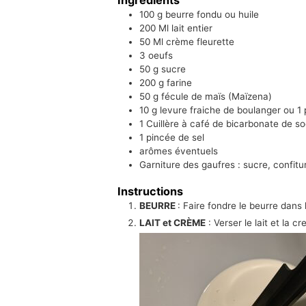
100
g
beurre fondu ou huile
200
Ml
lait entier
50
Ml
crème fleurette
3
oeufs
50
g
sucre
200
g
farine
50
g
fécule de maïs (Maïzena)
10
g
levure fraiche de boulanger ou 1 
1
Cuillère à café
de bicarbonate de so
1
pincée
de sel
arômes éventuels
Garniture des gaufres : sucre, confiture
Instructions
BEURRE
: Faire fondre le beurre dans
LAIT et CRÈME
: Verser le lait et la c