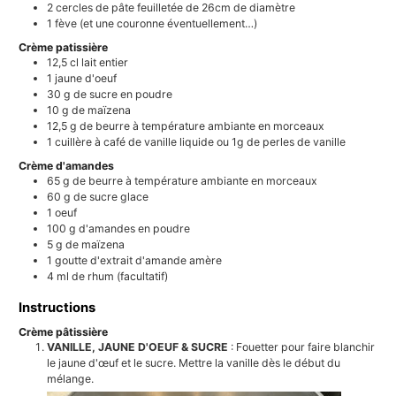
2
cercles de pâte feuilletée de 26cm de diamètre
1
fève (et une couronne éventuellement…)
Crème patissière
12,5
cl
lait entier
1
jaune d'oeuf
30
g
de sucre en poudre
10
g
de maïzena
12,5
g
de beurre à température ambiante en morceaux
1
cuillère à café de
vanille liquide ou 1g de perles de vanille
Crème d'amandes
65
g
de beurre à température ambiante en morceaux
60
g
de sucre glace
1
oeuf
100
g
d'amandes en poudre
5
g
de maïzena
1
goutte
d'extrait d'amande amère
4
ml
de rhum (facultatif)
Instructions
Crème pâtissière
VANILLE, JAUNE D'OEUF & SUCRE
: Fouetter pour faire blanchir
le jaune d'œuf et le sucre. Mettre la vanille dès le début du
mélange.