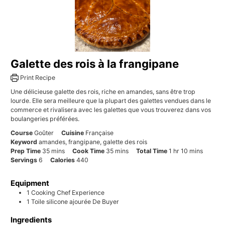
Galette des rois à la frangipane
Print Recipe
Une délicieuse galette des rois, riche en amandes, sans être trop
lourde. Elle sera meilleure que la plupart des galettes vendues dans le
commerce et rivalisera avec les galettes que vous trouverez dans vos
boulangeries préférées.
Course
Goûter
Cuisine
Française
Keyword
amandes, frangipane, galette des rois
minutes
minutes
hour
minutes
Prep Time
35
mins
Cook Time
35
mins
Total Time
1
hr
10
mins
Servings
6
Calories
440
Equipment
1 Cooking Chef Experience
1 Toile silicone ajourée De Buyer
Ingredients