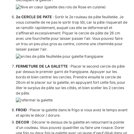
2e CERCLE DE PATE
: Sortir le 2e rouleau de pâte feuilletée. Je
vous conseille de ne pas le sortir trop tôt, car la pâte risquerait de
se ramollir rapidement, auquel cas elle se déformerait et
s'affinerait excessivement. Piquer le cercle de pâte de 26 cm
avec une fourchette pour laisser passer l'air. Vous pouvez faire
un trou un peu plus gros au centre, comme une cheminée pour
laisser passer l'air.
FERMETURE DE LA GALETTE
: Placer le second cercle de pâte
par dessus le premier garni de frangipane. Appuyer sur les
bords et bien centrer les cercles. Prendre ensuite le cercle de
26cm et le placer sur la galette, en appuyant fort cette fois, pour
ôter le surplus de pâte sur les côtés, et bien sceller les 2 cercles
de pâte.
FROID
: Placer la galette dans le frigo si vous avez le temps avant
et après le décor / dorure.
DECOR
: Décorer le dessus de la galette en retournant la pointe
d'un couteau. Vous pouvez quadriller ou faire une rosace. Dorer
une fois ou deux fois la galette avec un jaune d'oeuf dilué dans un