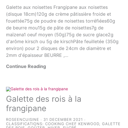
Galette aux noisettes Frangipane aux noisettes
(disque 18cm)120g de crème pâtissière froide et
fouettée75g de poudre de noisettes torréfiées60g
de beurre mou15g de pâte de noisettes7g de
maïzena1 oeuf moyen (50g)75g de sucre glace2g
d'arôme kirsch ou 5g de kirschPâte feuilletée (350g
environ) pour 2 disques de 24cm de diamètre et
2mm d'épaisseur BEURRE ,…
Continue Reading
Galette des rois à la
frangipane
ROSEENCUISINE
31 DECEMBER 2021
CLASSIFICATIONS:
COOKING CHEF KENWOOD
,
GALETTE
DES ROIS
,
GOÛTER
,
HIVER
,
SUCRÉ