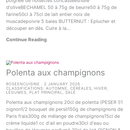
poignée de noisettes concasséeshuile
d'oliveBECHAMEL 50 à 75g de beurre50 à 75g de
farine50cl à 75cl de lait entier noix de
muscadepoivre 5 baies BUTTERNUT : Eplucher et
découper en dés. Cuire à la…
Continue Reading
Polenta aux champignons
ROSEENCUISINE
2 JANUARY 2026
CLASSIFICATIONS:
AUTOMNE
,
CÉRÉALES
,
HIVER
,
LÉGUMES
,
PLAT PRINCIPAL
,
SALÉ
Polenta aux champignons 20cl de polenta (PESER !)1
oignon1/2 bouquet de persil150g de champignons de
Paris frais300g de mélange de champignons15cl de
crème liquide1 cc d'ail en poudre30cl d'eau ou
bouillon de légumes parfumé 30cl de lait OIGNON &