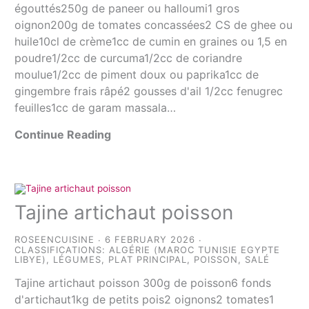
égouttés250g de paneer ou halloumi1 gros
oignon200g de tomates concassées2 CS de ghee ou
huile10cl de crème1cc de cumin en graines ou 1,5 en
poudre1/2cc de curcuma1/2cc de coriandre
moulue1/2cc de piment doux ou paprika1cc de
gingembre frais râpé2 gousses d'ail 1/2cc fenugrec
feuilles1cc de garam massala…
Continue Reading
Tajine artichaut poisson
ROSEENCUISINE
6 FEBRUARY 2026
CLASSIFICATIONS:
ALGÉRIE (MAROC TUNISIE EGYPTE
LIBYE)
,
LÉGUMES
,
PLAT PRINCIPAL
,
POISSON
,
SALÉ
Tajine artichaut poisson 300g de poisson6 fonds
d'artichaut1kg de petits pois2 oignons2 tomates1